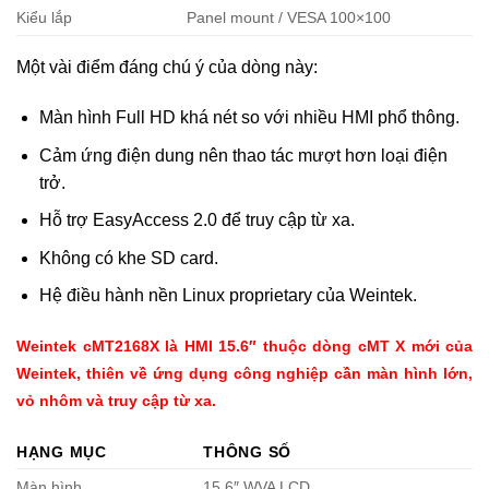
Kiểu lắp
Panel mount / VESA 100×100
Một vài điểm đáng chú ý của dòng này:
Màn hình Full HD khá nét so với nhiều HMI phổ thông.
Cảm ứng điện dung nên thao tác mượt hơn loại điện
trở.
Hỗ trợ EasyAccess 2.0 để truy cập từ xa.
Không có khe SD card.
Hệ điều hành nền Linux proprietary của Weintek.
Weintek cMT2168X
là HMI 15.6″ thuộc dòng cMT X mới của
Weintek
, thiên về ứng dụng công nghiệp cần màn hình lớn,
vỏ nhôm và truy cập từ xa.
HẠNG MỤC
THÔNG SỐ
Màn hình
15.6″ WVA LCD