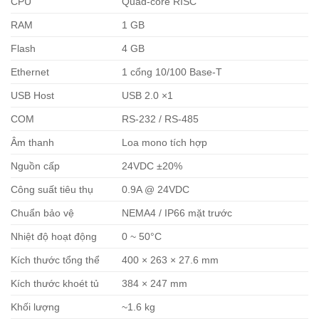
CPU
Quad-core RISC
RAM
1 GB
Flash
4 GB
Ethernet
1 cổng 10/100 Base-T
USB Host
USB 2.0 ×1
COM
RS-232 / RS-485
Âm thanh
Loa mono tích hợp
Nguồn cấp
24VDC ±20%
Công suất tiêu thụ
0.9A @ 24VDC
Chuẩn bảo vệ
NEMA4 / IP66 mặt trước
Nhiệt độ hoạt động
0 ~ 50°C
Kích thước tổng thể
400 × 263 × 27.6 mm
Kích thước khoét tủ
384 × 247 mm
Khối lượng
~1.6 kg