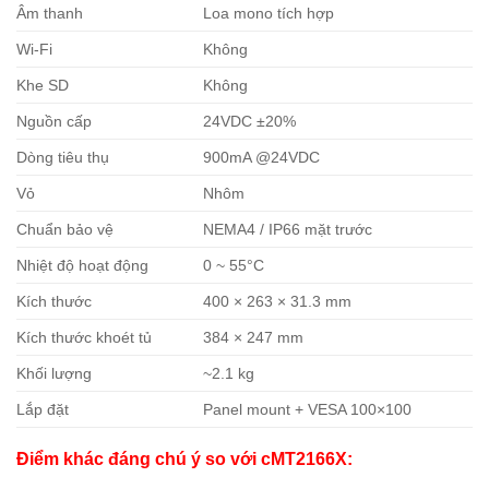
Âm thanh
Loa mono tích hợp
Wi-Fi
Không
Khe SD
Không
Nguồn cấp
24VDC ±20%
Dòng tiêu thụ
900mA @24VDC
Vỏ
Nhôm
Chuẩn bảo vệ
NEMA4 / IP66 mặt trước
Nhiệt độ hoạt động
0 ~ 55°C
Kích thước
400 × 263 × 31.3 mm
Kích thước khoét tủ
384 × 247 mm
Khối lượng
~2.1 kg
Lắp đặt
Panel mount + VESA 100×100
Điểm khác đáng chú ý so với cMT2166X: