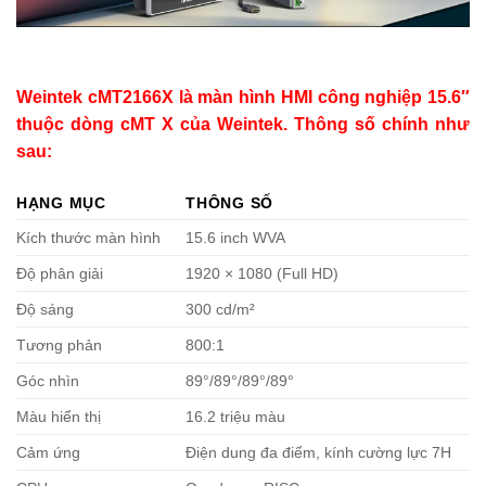
Weintek cMT2166X
là màn hình HMI công nghiệp 15.6″
thuộc dòng cMT X của
Weintek
. Thông số chính như
sau:
HẠNG MỤC
THÔNG SỐ
Kích thước màn hình
15.6 inch WVA
Độ phân giải
1920 × 1080 (Full HD)
Độ sáng
300 cd/m²
Tương phản
800:1
Góc nhìn
89°/89°/89°/89°
Màu hiển thị
16.2 triệu màu
Cảm ứng
Điện dung đa điểm, kính cường lực 7H