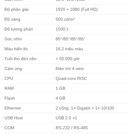
Độ phân giải
1920 × 1080 (Full HD)
Độ sáng
500 cd/m²
Độ tương phản
1500:1
Góc nhìn
85°/85°/85°/85°
Màu hiển thị
16.2 triệu màu
Tuổi thọ đèn nền
> 50.000 giờ
Cảm ứng
Điện trở 4-wire
CPU
Quad-core RISC
RAM
1 GB
Flash
4 GB
Ethernet
2 cổng: 1× Gigabit + 1× 10/100
USB Host
USB 2.0 ×1
COM
RS-232 / RS-485