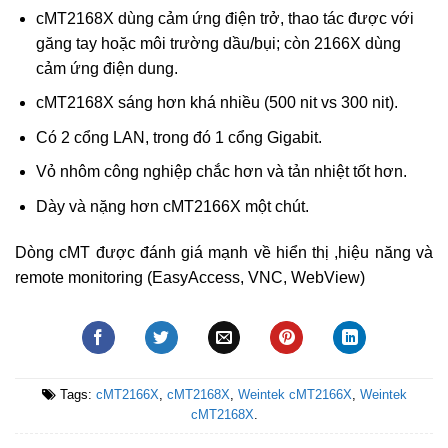
cMT2168X dùng cảm ứng điện trở, thao tác được với
găng tay hoặc môi trường dầu/bụi; còn 2166X dùng
cảm ứng điện dung.
cMT2168X sáng hơn khá nhiều (500 nit vs 300 nit).
Có 2 cổng LAN, trong đó 1 cổng Gigabit.
Vỏ nhôm công nghiệp chắc hơn và tản nhiệt tốt hơn.
Dày và nặng hơn cMT2166X một chút.
Dòng cMT được đánh giá mạnh về hiển thị ,hiệu năng và
remote monitoring (EasyAccess, VNC, WebView)
Tags:
cMT2166X
,
cMT2168X
,
Weintek cMT2166X
,
Weintek
cMT2168X
.