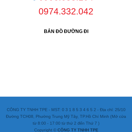
0974.332.042
BẢN ĐỒ ĐƯỜNG ĐI
CÔNG TY TNHH TPE - MST: 0 3 1 8 5 3 4 6 5 2 - Địa chỉ: 25/10
Đường TCH08, Phường Trung Mỹ Tây, TP.Hồ Chí Minh (Mở cửa
từ 8:00 - 17:00 từ thứ 2 đến Thứ 7 )
Copyright ©
CÔNG TY TNHH TPE