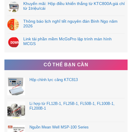
Khuyến mãi: Hộp điều khiển thắng từ KTC800A giá chỉ
từ 1triệu/cái
Thông báo lịch nghĩ tết nguyên đán Bính Ngọ năm
2026
Link tải phần mềm McGsPro lập trình màn hình
MCGS
CÓ THỂ BẠN CẦN
Hộp chỉnh lực căng KTC813
Li hợp từ FL12B-1, FL25B-1, FL50B-1, FL100B-1,
FL200B-1
Nguồn Mean Well MSP-100 Series