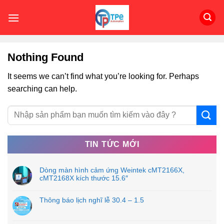
Skip
to
content
Nothing Found
It seems we can’t find what you’re looking for. Perhaps
searching can help.
TIN TỨC MỚI
Dòng màn hình cảm ứng Weintek cMT2166X,
cMT2168X kích thước 15.6″
Thông báo lịch nghĩ lễ 30.4 – 1.5