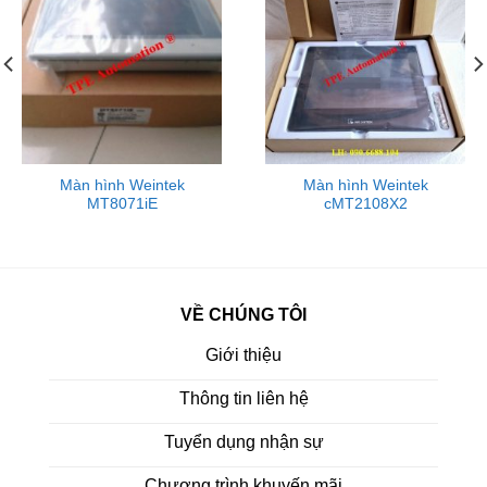
Tương thích phần mềm
: EasyBuilder Pro (≥V6.02.02)
Hỗ trợ
: OPC UA, CODESYS, MPI 187.5 k
E‑mail
: hỗ trợ gửi email
WeinCloud/EasyAccess 2.0
:
Màn hình Weintek
Màn hình Weintek
MT8071iE
cMT2108X2
cMT‑SVR‑200: mua thêm license
(RZACEA020)
cMT‑SVR‑202: đi kèm license tích hợp
VỀ CHÚNG TÔI
Giới thiệu
cMT-SVR-200
Mạng & WLAN
Thông tin liên hệ
Wi‑Fi
: b/g/n, 2.4 GHz, có chức năng mode AP/hotspot (tới
10 thiết bị)
Tuyển dụng nhận sự
Chương trình khuyến mãi