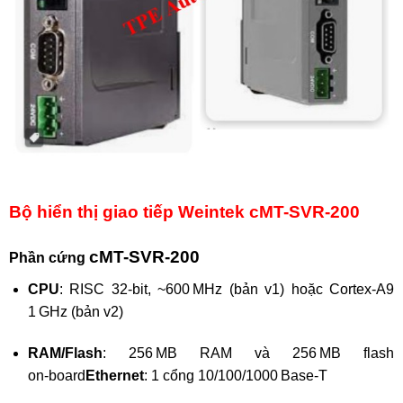
Bộ hiển thị giao tiếp Weintek cMT-SVR-200
cMT-SVR-200
Phần cứng
CPU
: RISC 32‑bit, ~600 MHz (bản v1) hoặc Cortex‑A9
1 GHz (bản v2)
RAM/Flash
: 256 MB RAM và 256 MB flash
on‑board
Ethernet
: 1 cổng 10/100/1000 Base‑T