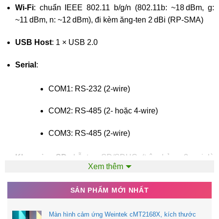
Wi‑Fi
: chuẩn IEEE 802.11 b/g/n (802.11b: ~18 dBm, g:
~11 dBm, n: ~12 dBm), đi kèm ăng-ten 2 dBi (RP‑SMA)
USB Host
: 1 × USB 2.0
Serial
:
COM1: RS‑232 (2‑wire)
COM2: RS‑485 (2‑ hoặc 4‑wire)
COM3: RS‑485 (2‑wire)
Khe microSD
: hỗ trợ SD/SDHC (trên bản v2 gọi là
Xem thêm
microSD)
SẢN PHẨM MỚI NHẤT
RTC
: tích hợp đồng hồ thời gian thực
Màn hình cảm ứng Weintek cMT2168X, kích thước