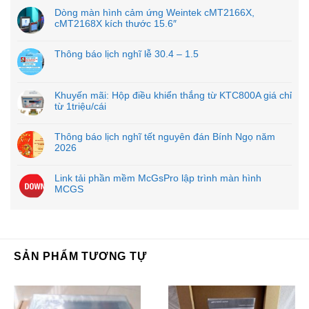
Dòng màn hình cảm ứng Weintek cMT2166X,
Độ bền rung
: 10–25 Hz, 2 G mọi hướng trong 30 phút
cMT2168X kích thước 15.6″
Thông báo lịch nghĩ lễ 30.4 – 1.5
cMT-SVR-200
Điện & cách ly
Nguồn
: 10.5 – 28 V DC (phổ rộng)
Khuyến mãi: Hộp điều khiển thắng từ KTC800A giá chỉ
từ 1triệu/cái
Tiêu thụ
: ~1000 mA @12 VDC; ~450 mA @24 VDC
Thông báo lịch nghĩ tết nguyên đán Bính Ngọ năm
2026
Cách ly nguồn
: tích hợp, chịu điện áp 500 VAC trong 1
phút
Link tải phần mềm McGsPro lập trình màn hình
MCGS
Độ cách điện
: >50 MΩ @500 V DC
cMT-SVR-200
Tính năng & phần mềm
SẢN PHẨM TƯƠNG TỰ
Hiển thị không màn hình
: kết nối qua app/cMT Viewer
(PC/tablet/smartphone)