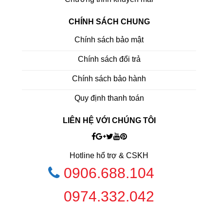
Hai interface WAN riêng biệt
: Wi‑Fi và Ethernet kết nối
qua DHCP (gợi ý cấu hình DHCP khác nhau)
CHÍNH SÁCH CHUNG
DIP‑switch & Reset button
:
Chính sách bảo mật
SW1/2 để reset IP, vào bootloader, reset factory
Chính sách đổi trả
settings
Chính sách bảo hành
cMT-SVR-200
là một
Headless HMI server nhỏ gọn
, dễ
Quy định thanh toán
lắp đặt , với đầy đủ kết nối Ethernet, USB, Serial, Wi‑Fi, và
LIÊN HỆ VỚI CHÚNG TÔI
mở rộng qua microSD. Nó hoạt động độc lập, phục vụ nội
dung HMI qua mạng tới nhiều thiết bị, hỗ trợ nhiều giao thức
công nghiệp và tùy chọn truy cập từ xa qua license
Hotline hổ trợ & CSKH
EasyAccess 2.0.
0906.688.104
0974.332.042