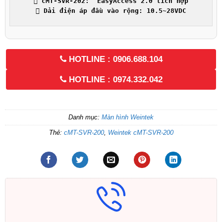
 cMT-SVR-202:  EasyAccess 2.0 tích hợp

 Dải điện áp đầu vào rộng: 10.5~28VDC
HOTLINE : 0906.688.104
HOTLINE : 0974.332.042
Danh mục:
Màn hình Weintek
Thẻ:
cMT-SVR-200
,
Weintek cMT-SVR-200