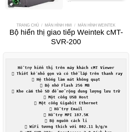
TRANG CHỦ
/
MÀN HÌNH HMI
/
MÀN HÌNH WEINTEK
Bộ hiển thị giao tiếp Weintek cMT-
SVR-200
Hỗ trợ hiển thị trên máy khách cMT Viewer

 Thiết kế nhỏ gọn và có thể lắp trên thanh ray 

 Hệ thống làm mát không quạt

 Bộ nhớ Flash 256 MB 

 Khe cắm thẻ SD để mở rộng dung lượng lưu trữ

 Một cổng USB Host

 Một cổng Gigabit Ethernet

 Hỗ trợ Email

 Hỗ trợ MPI 187.5K

 Bộ nguồn cách li

 WiFi tương thích với 802.11 b/g/n
