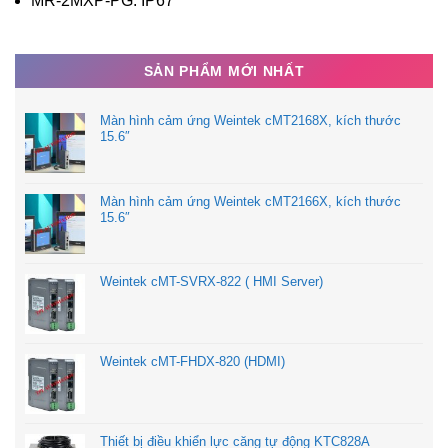
MR-2MXP-PG: IP67
SẢN PHẨM MỚI NHẤT
Màn hình cảm ứng Weintek cMT2168X, kích thước
15.6″
Màn hình cảm ứng Weintek cMT2166X, kích thước
15.6″
Weintek cMT-SVRX-822 ( HMI Server)
Weintek cMT-FHDX-820 (HDMI)
Thiết bị điều khiển lực căng tự động KTC828A