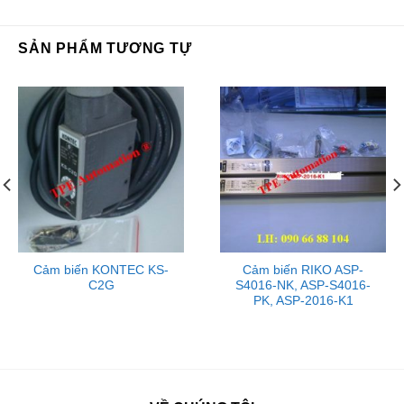
SẢN PHẨM TƯƠNG TỰ
Cảm biến KONTEC KS-
Cảm biến RIKO ASP-
C2G
S4016-NK, ASP-S4016-
PK, ASP-2016-K1