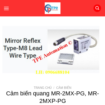
Skip
to
content
TRANG CHỦ
/
CẢM BIẾN
Cảm biến quang MR-2MX-PG, MR-
2MXP-PG