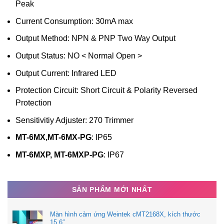
Peak
Current Consumption: 30mA max
Output Method: NPN & PNP Two Way Output
Output Status: NO < Normal Open >
Output Current: Infrared LED
Protection Circuit: Short Circuit & Polarity Reversed
Protection
Sensitivitiy Adjuster: 270 Trimmer
MT-6MX,MT-6MX-PG
: IP65
MT-6MXP, MT-6MXP-PG
: IP67
SẢN PHẨM MỚI NHẤT
Màn hình cảm ứng Weintek cMT2168X, kích thước
15.6″