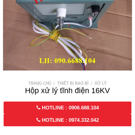
TRANG CHỦ
/
THIẾT BỊ BAO BÌ
/
XỬ LÝ
Hộp xử lý tĩnh điện 16KV
HOTLINE : 0906.688.104
HOTLINE : 0974.332.042