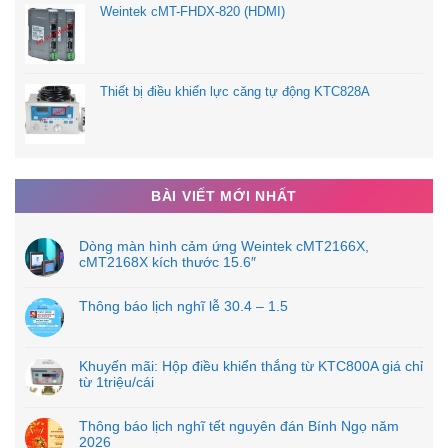
Weintek cMT-FHDX-820 (HDMI)
Thiết bị điều khiển lực căng tự động KTC828A
BÀI VIẾT MỚI NHẤT
Dòng màn hình cảm ứng Weintek cMT2166X,
cMT2168X kích thước 15.6″
Thông báo lịch nghĩ lễ 30.4 – 1.5
Khuyến mãi: Hộp điều khiển thắng từ KTC800A giá chỉ
từ 1triệu/cái
Thông báo lịch nghĩ tết nguyên đán Bính Ngọ năm
2026