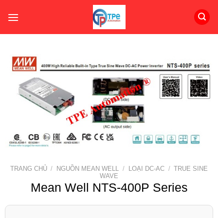
Skip
to
content
TRANG CHỦ
/
NGUỒN MEAN WELL
/
LOẠI DC-AC
/
TRUE SINE
WAVE
Mean Well NTS-400P Series