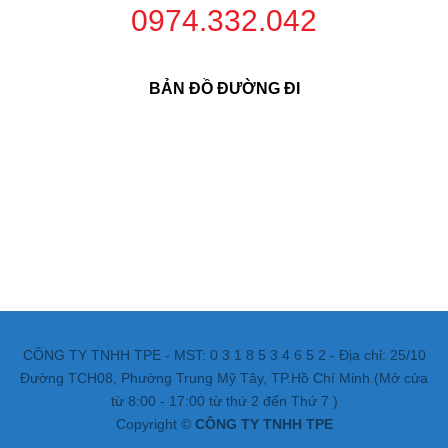
0974.332.042
BẢN ĐỒ ĐƯỜNG ĐI
CÔNG TY TNHH TPE - MST: 0 3 1 8 5 3 4 6 5 2 - Địa chỉ: 25/10
Đường TCH08, Phường Trung Mỹ Tây, TP.Hồ Chí Minh (Mở cửa
từ 8:00 - 17:00 từ thứ 2 đến Thứ 7 )
Copyright ©
CÔNG TY TNHH TPE