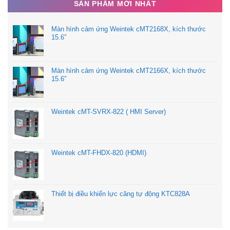
SẢN PHẨM MỚI NHẤT
Màn hình cảm ứng Weintek cMT2168X, kích thước
15.6″
Màn hình cảm ứng Weintek cMT2166X, kích thước
15.6″
Weintek cMT-SVRX-822 ( HMI Server)
Weintek cMT-FHDX-820 (HDMI)
Thiết bị điều khiển lực căng tự động KTC828A