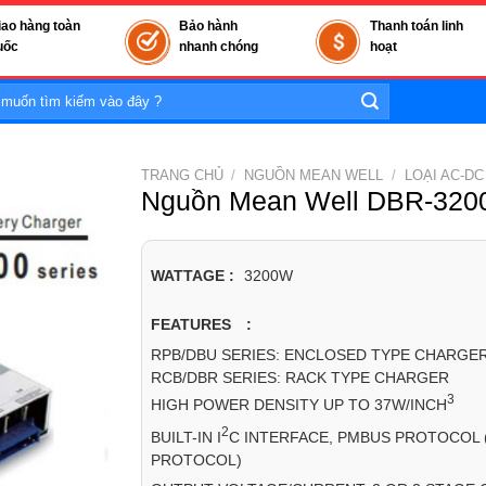
iao hàng toàn
Bảo hành
Thanh toán linh
uốc
nhanh chóng
hoạt
TRANG CHỦ
/
NGUỒN MEAN WELL
/
LOẠI AC-DC
Nguồn Mean Well DBR-3200
WATTAGE :
3200W
FEATURES :
RPB/DBU SERIES: ENCLOSED TYPE CHARGE
RCB/DBR SERIES: RACK TYPE CHARGER
3
HIGH POWER DENSITY UP TO 37W/INCH
2
BUILT-IN I
C INTERFACE, PMBUS PROTOCOL 
PROTOCOL)