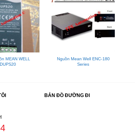
uồn MEAN WELL
Nguồn Mean Well ENC-180
DUPS20
Series
TÔI
BẢN ĐỒ ĐƯỜNG ĐI
H
04