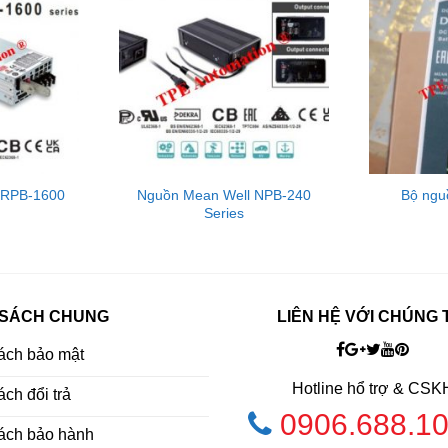
 RPB-1600
Nguồn Mean Well NPB-240
Bộ ng
Series
 SÁCH CHUNG
LIÊN HỆ VỚI CHÚNG 
ách bảo mật
Hotline hổ trợ & CSK
ch đổi trả
0906.688.1
ách bảo hành