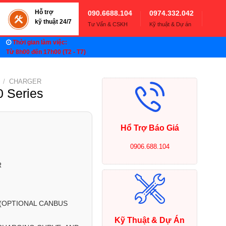
Hỗ trợ
090.6688.104
0974.332.042
kỹ thuật 24/7
Tư Vấn & CSKH
Kỹ thuật & Dự án
Thời gian làm việc:
Từ 8h00 đến 17h00 (T2 - T7)
/
CHARGER
 Series
Hổ Trợ Báo Giá
0906.688.104
R
(OPTIONAL CANBUS
Kỹ Thuật & Dự Án