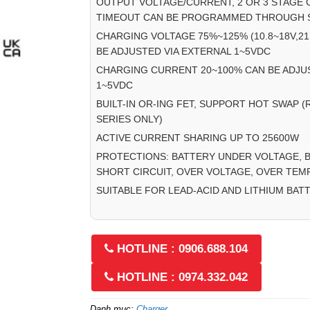
OUTPUT VOLTAGE/CURRENT, 2 OR 3 STAGE 
TIMEOUT CAN BE PROGRAMMED THROUGH S
CHARGING VOLTAGE 75%~125% (10.8~18V,21.
BE ADJUSTED VIA EXTERNAL 1~5VDC
CHARGING CURRENT 20~100% CAN BE ADJUS
1~5VDC
BUILT-IN OR-ING FET, SUPPORT HOT SWAP (
SERIES ONLY)
ACTIVE CURRENT SHARING UP TO 25600W
PROTECTIONS: BATTERY UNDER VOLTAGE, 
SHORT CIRCUIT, OVER VOLTAGE, OVER TE
SUITABLE FOR LEAD-ACID AND LITHIUM BAT
HOTLINE : 0906.688.104
HOTLINE : 0974.332.042
Danh mục:
Charger