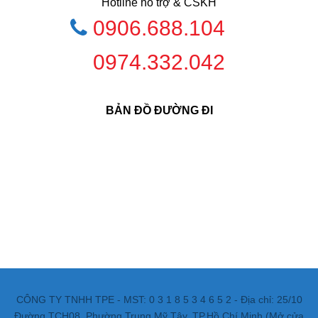
Hotline hổ trợ & CSKH
0906.688.104
0974.332.042
BẢN ĐỒ ĐƯỜNG ĐI
CÔNG TY TNHH TPE - MST: 0 3 1 8 5 3 4 6 5 2 - Địa chỉ: 25/10
Đường TCH08, Phường Trung Mỹ Tây, TP.Hồ Chí Minh (Mở cửa