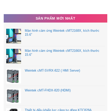
SẢN PHẨM MỚI NHẤT
Màn hình cảm ứng Weintek cMT2168X, kích thước
15.6″
Màn hình cảm ứng Weintek cMT2166X, kích thước
15.6″
Weintek cMT-SVRX-822 ( HMI Server)
Weintek cMT-FHDX-820 (HDMI)
Thiết bị điều khiển lực căng tự động KTC828A