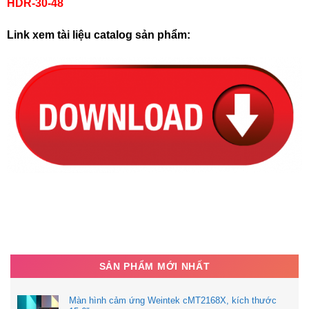
HDR-30-48
Link xem tài liệu catalog sản phẩm:
SẢN PHẨM MỚI NHẤT
Màn hình cảm ứng Weintek cMT2168X, kích thước