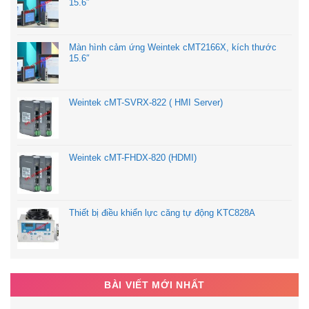
15.6″
Màn hình cảm ứng Weintek cMT2166X, kích thước
15.6″
Weintek cMT-SVRX-822 ( HMI Server)
Weintek cMT-FHDX-820 (HDMI)
Thiết bị điều khiển lực căng tự động KTC828A
BÀI VIẾT MỚI NHẤT