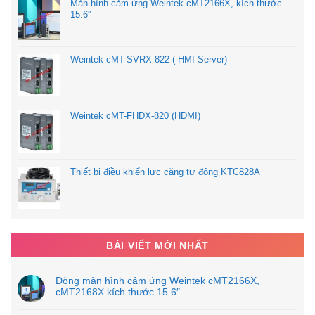
Màn hình cảm ứng Weintek cMT2166X, kích thước
15.6″
Weintek cMT-SVRX-822 ( HMI Server)
Weintek cMT-FHDX-820 (HDMI)
Thiết bị điều khiển lực căng tự động KTC828A
BÀI VIẾT MỚI NHẤT
Dòng màn hình cảm ứng Weintek cMT2166X,
cMT2168X kích thước 15.6″