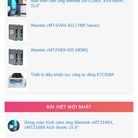
Màn hình cảm ứng Weintek cMT2166X, kích thước
15.6″
Weintek cMT-SVRX-822 ( HMI Server)
Weintek cMT-FHDX-820 (HDMI)
Thiết bị điều khiển lực căng tự động KTC828A
BÀI VIẾT MỚI NHẤT
Dòng màn hình cảm ứng Weintek cMT2166X,
cMT2168X kích thước 15.6″