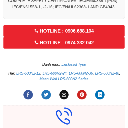
COMPLETE SAFETY CERTIFICATES: IEC/EN60335-1(PD3),
IEC/EN61558-1, -2-16; IEC/EN/UL62368-1 AND GB4943
HOTLINE : 0906.688.104
HOTLINE : 0974.332.042
Danh mục:
Enclosed Type
Thẻ:
LRS-600N2-12
,
LRS-600N2-24
,
LRS-600N2-36
,
LRS-600N2-48
,
Mean Well LRS-600N2 Series