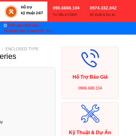
Hỗ trợ
090.6688.104
0974.332.042
kỹ thuật 24/7
Tư Vấn & CSKH
Kỹ thuật & Dự án
Thời gian làm việc:
Từ 8h00 đến 17h00 (T2 - T7)
/
ENCLOSED TYPE
eries
Hổ Trợ Báo Giá
0906.688.104
5W
Kỹ Thuật & Dự Án