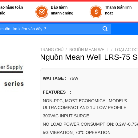
iao hàng toàn
Bảo hành
Thanh toán linh
uốc
nhanh chóng
hoạt
TRANG CHỦ
/
NGUỒN MEAN WELL
/
LOẠI AC-DC
Nguồn Mean Well LRS-75 S
WATTAGE :
75W
FEATURES :
NON-PFC, MOST ECONOMICAL MODELS
ULTRA COMPACT AND 1U LOW PROFILE
300VAC INPUT SURGE
NO LOAD POWER CONSUMPTION: 0.2W~0.7
5G VIBRATION, 70℃ OPERATION