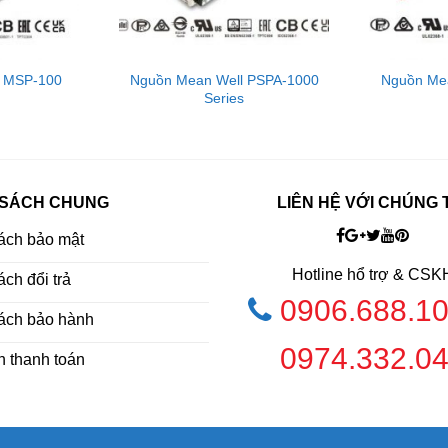
l MSP-100
Nguồn Mean Well PSPA-1000
Nguồn Me
Series
 SÁCH CHUNG
LIÊN HỆ VỚI CHÚNG 
ách bảo mật
Hotline hổ trợ & CSK
ch đổi trả
0906.688.1
ách bảo hành
0974.332.0
h thanh toán