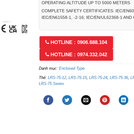
OPERATING ALTITUDE UP TO 5000 METERS
COMPLETE SAFETY CERTIFICATES: IEC/EN603
IEC/EN61558-1, -2-16; IEC/EN/UL62368-1 AND
HOTLINE : 0906.688.104
HOTLINE : 0974.332.042
Danh mục:
Enclosed Type
Thẻ:
LRS-75-12
,
LRS-75-15
,
LRS-75-24
,
LRS-75-36
,
L
LRS-75 Series