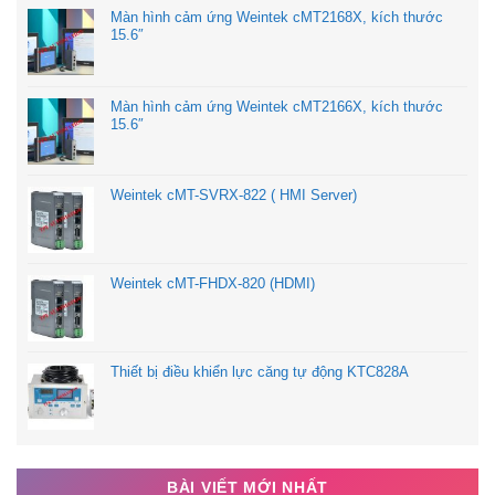
Màn hình cảm ứng Weintek cMT2168X, kích thước
15.6″
Màn hình cảm ứng Weintek cMT2166X, kích thước
15.6″
Weintek cMT-SVRX-822 ( HMI Server)
Weintek cMT-FHDX-820 (HDMI)
Thiết bị điều khiển lực căng tự động KTC828A
BÀI VIẾT MỚI NHẤT