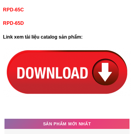
RPD-65C
RPD-65D
Link xem tài liệu catalog sản phẩm:
SẢN PHẨM MỚI NHẤT