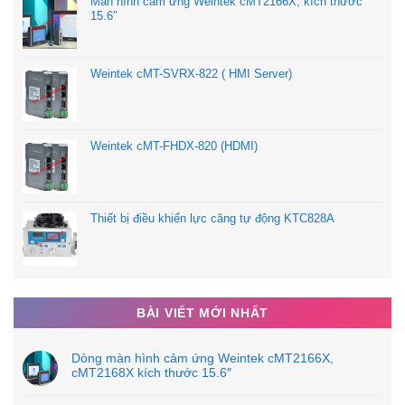
Màn hình cảm ứng Weintek cMT2166X, kích thước
15.6″
Weintek cMT-SVRX-822 ( HMI Server)
Weintek cMT-FHDX-820 (HDMI)
Thiết bị điều khiển lực căng tự động KTC828A
BÀI VIẾT MỚI NHẤT
Dòng màn hình cảm ứng Weintek cMT2166X,
cMT2168X kích thước 15.6″