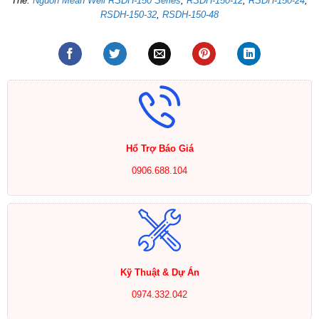
Thẻ:
Nguồn Mean Well RSDH-150 Series
,
RSDH-150-12
,
RSDH-150-24
,
RSDH-150-32
,
RSDH-150-48
Hổ Trợ Báo Giá
0906.688.104
Kỹ Thuật & Dự Án
0974.332.042