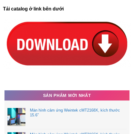
Tải catalog ở link bên dưới
SẢN PHẨM MỚI NHẤT
Màn hình cảm ứng Weintek cMT2168X, kích thước
15.6″