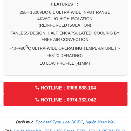
FEATURES :
250~ 1500VDC 6:1 ULTRA-WIDE INPUT RANGE
4KVAC L/O HIGH ISOLATION
(REINFORCED ISOLATION)
FANLESS DESIGN, HALF ENCAPSULATED, COOLING BY
FREE AIR CONVECTION
O
-40~+80
C ULTRA-WIDE OPERATING TEMPERATURE ( >
O
+55
C DERATING)
1U LOW PROFILE (41MM)
HOTLINE : 0906.688.104
HOTLINE : 0974.332.042
Danh mục:
Enclosed Type
,
Loại DC-DC
,
Nguồn Mean Well