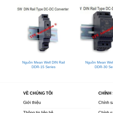
00
Nguồn Mean Well DIN Rail
Nguồn Mean Well
DDR-15 Series
DDR-30 Ser
VỀ CHÚNG TÔI
CHÍNH
Giới thiệu
Chính s
Thông tin liên hệ
Chính sá