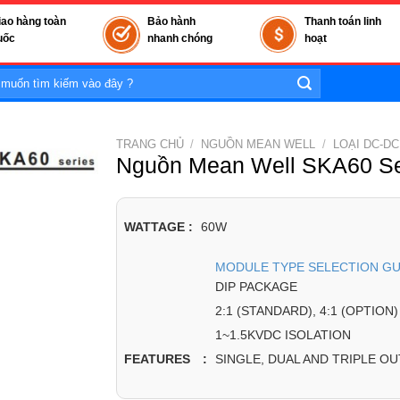
iao hàng toàn
Bảo hành
Thanh toán linh
uốc
nhanh chóng
hoạt
TRANG CHỦ
/
NGUỒN MEAN WELL
/
LOẠI DC-DC
Nguồn Mean Well SKA60 Se
WATTAGE :
60W
MODULE TYPE SELECTION GU
DIP PACKAGE
2:1 (STANDARD), 4:1 (OPTION
1~1.5KVDC ISOLATION
SINGLE, DUAL AND TRIPLE O
FEATURES :