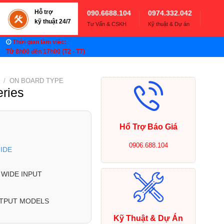
Hỗ trợ
090.6688.104
0974.332.042
kỹ thuật 24/7
Tư Vấn & CSKH
Kỹ thuật & Dự án
Thời gian làm việc:
Từ 8h00 đến 17h00 (T2 - T7)
/
ON BOARD TYPE
ries
Hổ Trợ Báo Giá
0906.688.104
IDE
) WIDE INPUT
UTPUT MODELS
Kỹ Thuật & Dự Án