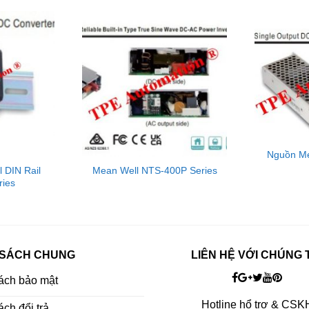
Nguồn Me
 DIN Rail
Mean Well NTS-400P Series
ies
 SÁCH CHUNG
LIÊN HỆ VỚI CHÚNG 
ách bảo mật
Hotline hổ trợ & CSK
ch đổi trả