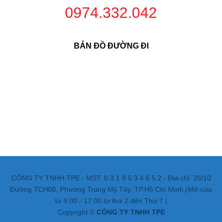
0974.332.042
BẢN ĐỒ ĐƯỜNG ĐI
CÔNG TY TNHH TPE - MST: 0 3 1 8 5 3 4 6 5 2 - Địa chỉ: 25/10
Đường TCH08, Phường Trung Mỹ Tây, TP.Hồ Chí Minh (Mở cửa
từ 8:00 - 17:00 từ thứ 2 đến Thứ 7 )
Copyright ©
CÔNG TY TNHH TPE