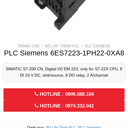
TRANG CHỦ
/
BỘ LẬP TRÌNH PLC
/
PLC SIEMENS
PLC Siemens 6ES7223-1PH22-0XA8
SIMATIC S7-200 CN, Digital I/O EM 223, only for S7-22X CPU, 8
DI 24 V DC, sink/source, 8 DO relay, 2 A/channel
HOTLINE : 0906.688.104
HOTLINE : 0974.332.042
Danh mục:
Bộ Lập Trình PLC
,
PLC Siemens