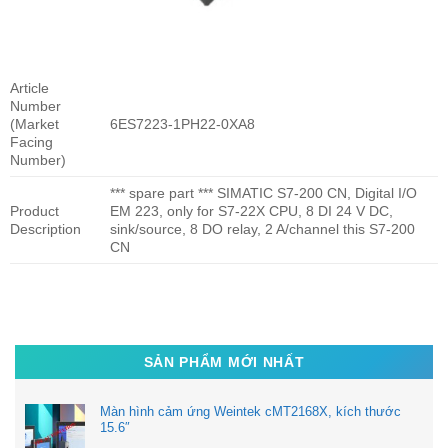
Article
Number
(Market
6ES7223-1PH22-0XA8
Facing
Number)
*** spare part *** SIMATIC S7-200 CN, Digital I/O
Product
EM 223, only for S7-22X CPU, 8 DI 24 V DC,
Description
sink/source, 8 DO relay, 2 A/channel this S7-200
CN
SẢN PHẨM MỚI NHẤT
Màn hình cảm ứng Weintek cMT2168X, kích thước
15.6″