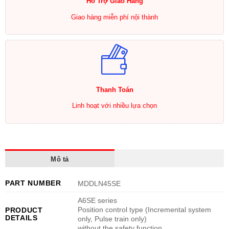
Hổ Trợ Giao Hàng
Giao hàng miễn phí nội thành
Thanh Toán
Linh hoạt với nhiều lựa chọn
Mô tả
PART NUMBER
MDDLN45SE
A6SE series
Position control type (Incremental system
PRODUCT
DETAILS
only, Pulse train only)
without the safety function