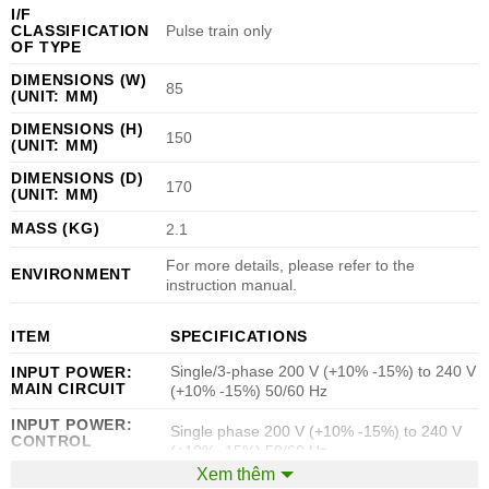
I/F
CLASSIFICATION
Pulse train only
OF TYPE
DIMENSIONS (W)
85
(UNIT: MM)
DIMENSIONS (H)
150
(UNIT: MM)
DIMENSIONS (D)
170
(UNIT: MM)
MASS (KG)
2.1
For more details, please refer to the
ENVIRONMENT
instruction manual.
ITEM
SPECIFICATIONS
Single/3-phase 200 V (+10% -15%) to 240 V
INPUT POWER:
MAIN CIRCUIT
(+10% -15%) 50/60 Hz
INPUT POWER:
Single phase 200 V (+10% -15%) to 240 V
CONTROL
(+10% -15%) 50/60 Hz
CIRCUIT
Xem thêm