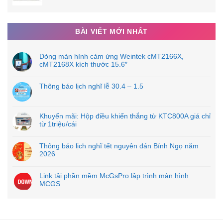
4 outputs (Line driver: 3 output, open
CONNECTOR:
PULSE SIGNAL
collector: 1 output)
OUTPUT
BÀI VIẾT MỚI NHẤT
COMMUNICATION
USB
FUNCTION
Dòng màn hình cảm ứng Weintek cMT2166X,
USB interface to connect to computers for
COMMUNICATION
cMT2168X kích thước 15.6″
FUNCTION: USB
parameter setting or status monitoring.
Built-in regenerative resistor (external
REGENERATION
Thông báo lịch nghĩ lễ 30.4 – 1.5
resistor is also enabled.)
Switching among the following 3 mode is
Khuyến mãi: Hộp điều khiển thắng từ KTC800A giá chỉ
enabled,
từ 1triệu/cái
CONTROL MODE
(1) Position control, (2) Internal velocity
command, (3) Position/Internal velocity
command
Thông báo lịch nghĩ tết nguyên đán Bính Ngọ năm
2026
Link tải phần mềm McGsPro lập trình màn hình
MCGS