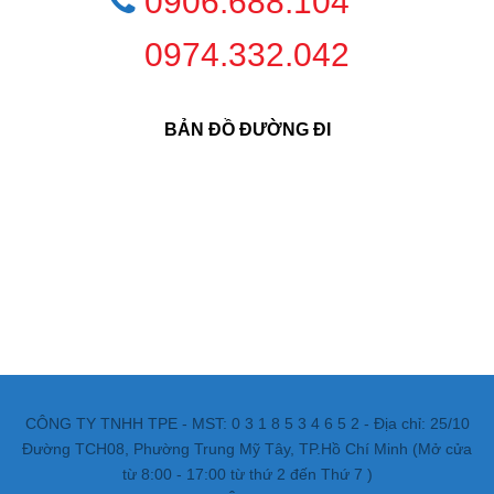
0906.688.104
0974.332.042
BẢN ĐỒ ĐƯỜNG ĐI
CÔNG TY TNHH TPE - MST: 0 3 1 8 5 3 4 6 5 2 - Địa chỉ: 25/10
Đường TCH08, Phường Trung Mỹ Tây, TP.Hồ Chí Minh (Mở cửa
từ 8:00 - 17:00 từ thứ 2 đến Thứ 7 )