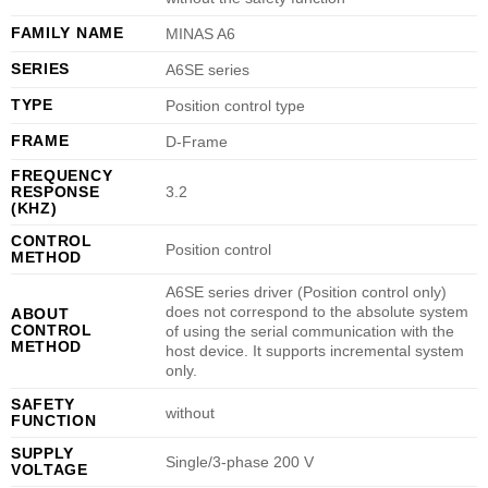
FAMILY NAME
MINAS A6
SERIES
A6SE series
TYPE
Position control type
FRAME
D-Frame
FREQUENCY
RESPONSE
3.2
(KHZ)
CONTROL
Position control
METHOD
A6SE series driver (Position control only)
does not correspond to the absolute system
ABOUT
CONTROL
of using the serial communication with the
METHOD
host device. It supports incremental system
only.
SAFETY
without
FUNCTION
SUPPLY
Single/3-phase 200 V
VOLTAGE