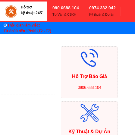
Hỗ trợ
090.6688.104
0974.332.042
kỹ thuật 24/7
Tư Vấn & CSKH
Kỹ thuật & Dự án
Thời gian làm việc:
Từ 8h00 đến 17h00 (T2 - T7)
Hổ Trợ Báo Giá
0906.688.104
Kỹ Thuật & Dự Án