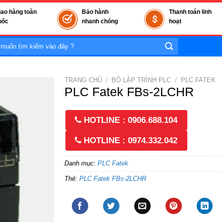
iao hàng toàn
Bảo hành
Thanh toán linh
uốc
nhanh chóng
hoạt
TRANG CHỦ
/
BỘ LẬP TRÌNH PLC
/
PLC FATEK
PLC Fatek FBs-2LCHR
HOTLINE : 0906.688.104
HOTLINE : 0974.332.042
Danh mục:
PLC Fatek
Thẻ:
PLC Fatek FBs-2LCHR