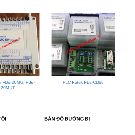
k FBe-20MU, FBe-
PLC Fatek FBs-CB55
20MUT
TÔI
BẢN ĐỒ ĐƯỜNG ĐI