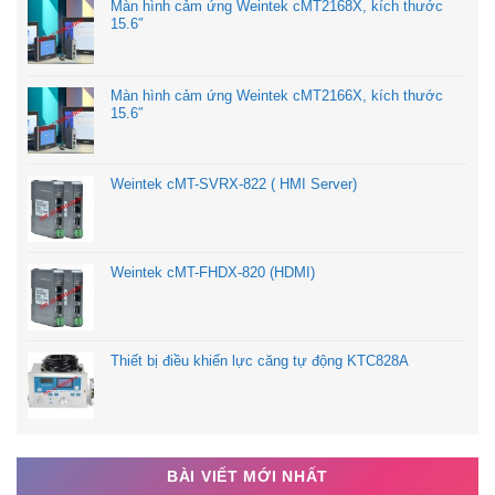
Màn hình cảm ứng Weintek cMT2168X, kích thước
15.6″
Màn hình cảm ứng Weintek cMT2166X, kích thước
15.6″
Weintek cMT-SVRX-822 ( HMI Server)
Weintek cMT-FHDX-820 (HDMI)
Thiết bị điều khiển lực căng tự động KTC828A
BÀI VIẾT MỚI NHẤT