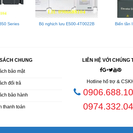
350 Series
Bộ nghịch lưu E500-4T0022B
Biến tần
 SÁCH CHUNG
LIÊN HỆ VỚI CHÚNG 
ách bảo mật
Hotline hổ trợ & CSK
ch đổi trả
0906.688.1
ách bảo hành
0974.332.0
h thanh toán