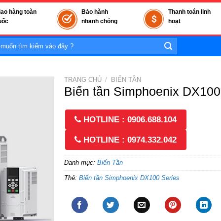
iao hàng toàn
Bảo hành
Thanh toán linh
uốc
nhanh chóng
hoạt
TRANG CHỦ
/
BIẾN TẦN
Biến tần Simphoenix DX100
HOTLINE : 0906.688.104
HOTLINE : 0974.332.042
Danh mục:
Biến Tần
Thẻ:
Biến tần Simphoenix DX100 Series