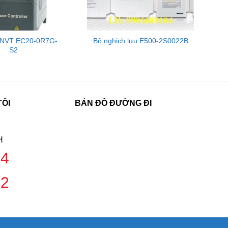
 INVT EC20-0R7G-
Bộ nghịch lưu E500-2S0022B
S2
TÔI
BẢN ĐỒ ĐƯỜNG ĐI
H
04
42