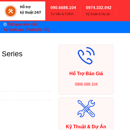
Hỗ trợ
090.6688.104
0974.332.042
kỹ thuật 24/7
Tư Vấn & CSKH
Kỹ thuật & Dự án
Thời gian làm việc:
Từ 8h00 đến 17h00 (T2 - T7)
 Series
Hổ Trợ Báo Giá
0906.688.104
Kỹ Thuật & Dự Án