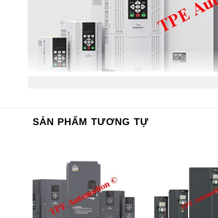
SẢN PHẨM TƯƠNG TỰ
Biến tần Simphoenix DX100 Series gồm có các mod
* S:1pha, T: 3Pha, 2: 220V, 4: 380V, B: có thắng