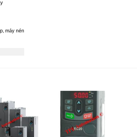
ậy
áp, máy nén