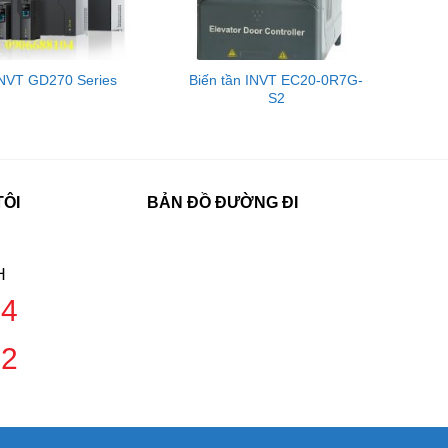
INVT GD270 Series
Biến tần INVT EC20-0R7G-
S2
TÔI
BẢN ĐỒ ĐƯỜNG ĐI
H
04
42