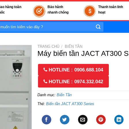
iao hàng toàn
Bảo hành
Thanh toán linh
uốc
nhanh chóng
hoạt
TRANG CHỦ
/
BIẾN TẦN
Máy biến tần JACT AT300 S
HOTLINE : 0906.688.104
HOTLINE : 0974.332.042
Danh mục:
Biến Tần
Thẻ:
Biến tần JACT AT300 Series