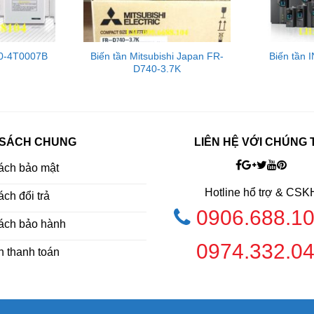
00-4T0007B
Biến tần Mitsubishi Japan FR-
Biến tần 
D740-3.7K
 SÁCH CHUNG
LIÊN HỆ VỚI CHÚNG 
ách bảo mật
Hotline hổ trợ & CSK
ch đổi trả
0906.688.1
ách bảo hành
0974.332.0
h thanh toán