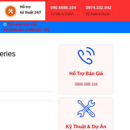
Hỗ trợ
090.6688.104
0974.332.042
kỹ thuật 24/7
Tư Vấn & CSKH
Kỹ thuật & Dự án
Thời gian làm việc:
Từ 8h00 đến 17h00 (T2 - T7)
eries
Hổ Trợ Báo Giá
0906.688.104
Kỹ Thuật & Dự Án