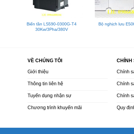
40B
Biến tần LS590-0300G-T4
Bộ nghịch lưu E5
30Kw/3Pha/380V
VỀ CHÚNG TÔI
CHÍNH
Giới thiệu
Chính s
Thông tin liên hệ
Chính sá
Tuyển dụng nhận sự
Chính s
Chương trình khuyến mãi
Quy địn