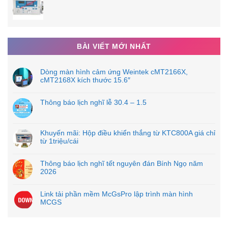
BÀI VIẾT MỚI NHẤT
Dòng màn hình cảm ứng Weintek cMT2166X,
cMT2168X kích thước 15.6″
Thông báo lịch nghĩ lễ 30.4 – 1.5
Khuyến mãi: Hộp điều khiển thắng từ KTC800A giá chỉ
từ 1triệu/cái
Thông báo lịch nghĩ tết nguyên đán Bính Ngọ năm
2026
Biến trở Cosmos tokyo RV24YN 20S B502
Link tải phần mềm McGsPro lập trình màn hình
Biến trở 1 vòng COSMOS TOKYO các loại
MCGS
*Thông số chung:
Công suất ……………………….. 2W