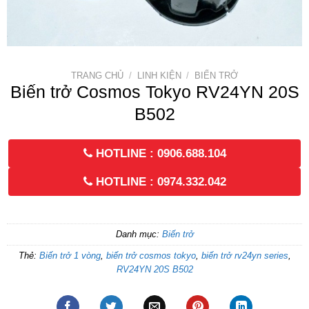
TRANG CHỦ
/
LINH KIỆN
/
BIẾN TRỞ
Biến trở Cosmos Tokyo RV24YN 20S
B502
HOTLINE : 0906.688.104
HOTLINE : 0974.332.042
Danh mục:
Biến trở
Thẻ:
Biến trở 1 vòng
,
biến trở cosmos tokyo
,
biến trở rv24yn series
,
RV24YN 20S B502