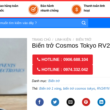
iao hàng toàn
Bảo hành
Thanh toán linh
uốc
nhanh chóng
hoạt
TRANG CHỦ
/
LINH KIỆN
/
BIẾN TRỞ
Biến trở Cosmos Tokyo RV
HOTLINE : 0906.688.104
HOTLINE : 0974.332.042
Danh mục:
Biến trở
Thẻ:
Biến trở 1 vòng
,
biến trở cosmos tokyo
,
RV24YN 