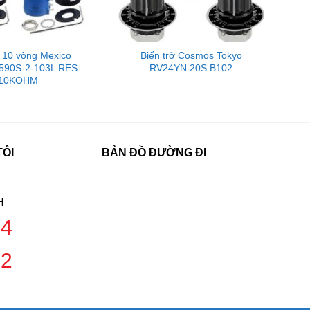
ơ 10 vòng Mexico
Biến trở Cosmos Tokyo
590S-2-103L RES
RV24YN 20S B102
10KOHM
TÔI
BẢN ĐỒ ĐƯỜNG ĐI
H
04
42