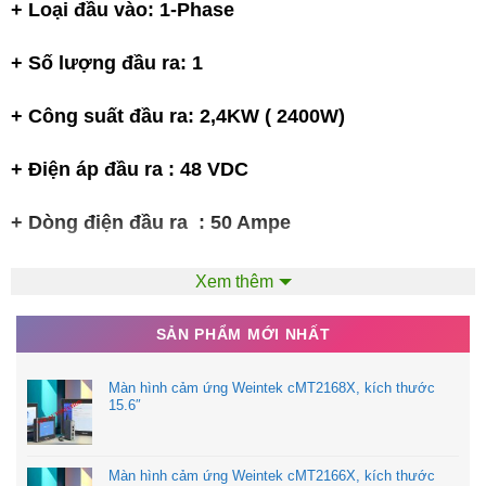
+ Loại đầu vào: 1-Phase
+ Số lượng đầu ra: 1
+ Công suất đầu ra: 2,4KW ( 2400W)
+ Điện áp đầu ra : 48 VDC
+ Dòng điện đầu ra : 50 Ampe
+ Chiều dài: 278 mm
Xem thêm
+ Chiều rộng: 177.8 mm
SẢN PHẨM MỚI NHẤT
+ Chiều cao: 63.5 mm
Màn hình cảm ứng Weintek cMT2168X, kích thước
15.6″
+ Hiệu suất: 91.5 %
Màn hình cảm ứng Weintek cMT2166X, kích thước
+ Tần số đầu vào: 47 Hz to 63 Hz