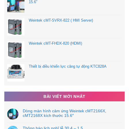
15.6″
+ Trọng lượng: 3.3Kg
Weintek cMT-SVRX-822 ( HMI Server)
….
LINK XEM TẢI CATALOG
Weintek cMT-FHDX-820 (HDMI)
Thiết bị điều khiển lực căng tự động KTC828A
BÀI VIẾT MỚI NHẤT
*THƯƠNG HIỆU MEAN WELL
Dòng màn hình cảm ứng Weintek cMT2166X,
cMT2168X kích thước 15.6″
MEAN WELL là một thương hiệu nổi tiếng của
Thông báo lịch nghĩ lễ 30.4 – 1.5