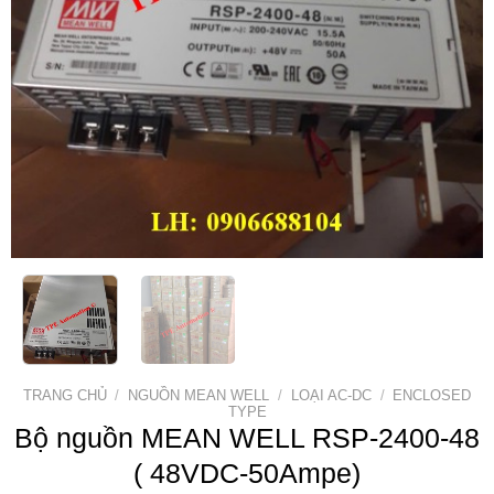
TRANG CHỦ
/
NGUỒN MEAN WELL
/
LOẠI AC-DC
/
ENCLOSED
TYPE
Bộ nguồn MEAN WELL RSP-2400-48
( 48VDC-50Ampe)