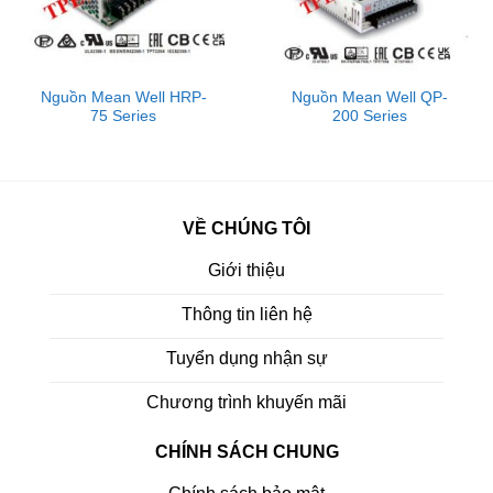
Các sản phẩm của MEAN WELL rất phong phú và
đa dạng nổi bật với hơn 5.000 mẫu tiêu chuẩn và
đạt nhiều chứng nhận quốc tế . Sản phẩm của
Nguồn Mean Well HRP-
Nguồn Mean Well QP-
75 Series
200 Series
được ứng dụng rộng rãi trong nhiều lĩnh vực như
công nghiệp, tự động hóa, viễn thông, chiếu sáng
LED, y tế và hệ thống giám sát…..
VỀ CHÚNG TÔI
Giới thiệu
Thông tin liên hệ
Tuyển dụng nhận sự
Chương trình khuyến mãi
CHÍNH SÁCH CHUNG