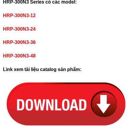
HRP-300N3 Series có các model:
HRP-300N3-12
HRP-300N3-24
HRP-300N3-36
HRP-300N3-48
Link xem tài liệu catalog sản phẩm: