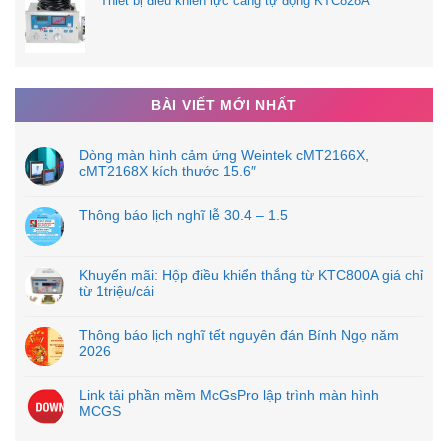
Thiết bị điều khiển lực căng tự động KTC828A
BÀI VIẾT MỚI NHẤT
Dòng màn hình cảm ứng Weintek cMT2166X,
cMT2168X kích thước 15.6″
Thông báo lịch nghĩ lễ 30.4 – 1.5
Khuyến mãi: Hộp điều khiển thắng từ KTC800A giá chỉ
từ 1triệu/cái
Thông báo lịch nghĩ tết nguyên đán Bính Ngọ năm
2026
Link tải phần mềm McGsPro lập trình màn hình
MCGS