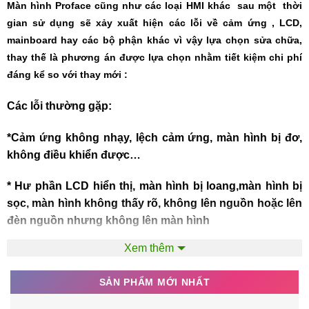
Màn hình Proface cũng như các loại HMI khác sau một thời
gian sử dụng sẽ xảy xuất hiện các lỗi về cảm ứng , LCD,
mainboard hay các bộ phận khác vì vậy lựa chọn sửa chữa,
thay thế là phương án được lựa chọn nhằm tiết kiệm chi phí
đáng kể so với thay mới :
Các lỗi thường gặp:
*Cảm ứng không nhạy, lệch cảm ứng, màn hình bị đơ,
không điều khiển được…
* Hư phần LCD hiển thị, màn hình bị loang,màn hình bị
sọc, màn hình không thấy rõ, không lên nguồn hoặc lên
đèn nguồn nhưng không lên màn hình
Xem thêm
*Màn hình không truyền thông được, không kết nối với
PLC
SẢN PHẨM MỚI NHẤT
*Màn hình bị nứt, vỡ….