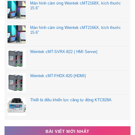
Màn hình cảm ứng Weintek cMT2168X, kích thước
15.6″
=================================
TPE Automation cung cấp:
Màn hình cảm ứng Weintek cMT2166X, kích thước
15.6″
Linh kiện thay thế chính hãng
Thời gian xử lý nhanh chóng
Weintek cMT-SVRX-822 ( HMI Server)
Thời gian bảo hành 3-6 tháng
Hổ trợ khách hàng 24/24
Weintek cMT-FHDX-820 (HDMI)
Thiết bị điều khiển lực căng tự động KTC828A
BÀI VIẾT MỚI NHẤT