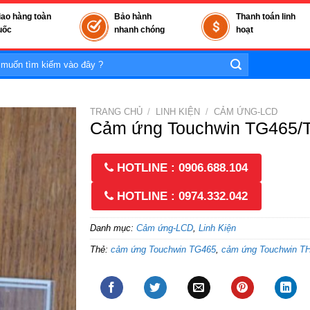
iao hàng toàn
Bảo hành
Thanh toán linh
uốc
nhanh chóng
hoạt
TRANG CHỦ
/
LINH KIỆN
/
CẢM ỨNG-LCD
Cảm ứng Touchwin TG465/T
HOTLINE : 0906.688.104
HOTLINE : 0974.332.042
Danh mục:
Cảm ứng-LCD
,
Linh Kiện
Thẻ:
cảm ứng Touchwin TG465
,
cảm ứng Touchwin T