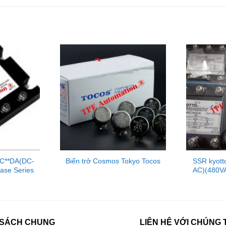
0C**DA(DC-
Biến trở Cosmos Tokyo Tocos
SSR kyot
ase Series
AC)(480VA
 SÁCH CHUNG
LIÊN HỆ VỚI CHÚNG 