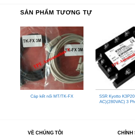
SẢN PHẨM TƯƠNG TỰ
ji
Cáp kết nối MT/TK-FX
SSR Kyotto K3P2
AC)(280VAC) 3 Ph
VỀ CHÚNG TÔI
CHÍNH