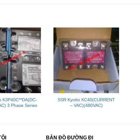
to K3P40C**DA(DC-
SSR Kyotto KC40(CURRENT
C) 3 Phase Series
– VAC)(480VAC)
TÔI
BẢN ĐỒ ĐƯỜNG ĐI