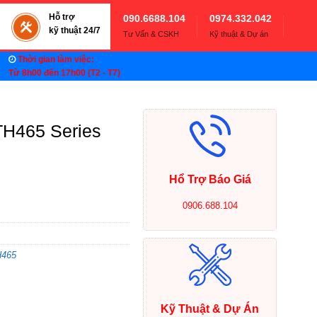
Hỗ trợ
090.6688.104
0974.332.042
kỹ thuật 24/7
Tư Vấn & CSKH
Kỹ thuật & Dự án
Thời gian làm việc:
Từ 8h00 đến 17h00 (T2 - T7)
H465 Series
Hổ Trợ Báo Giá
0906.688.104
H465
Kỹ Thuật & Dự Án