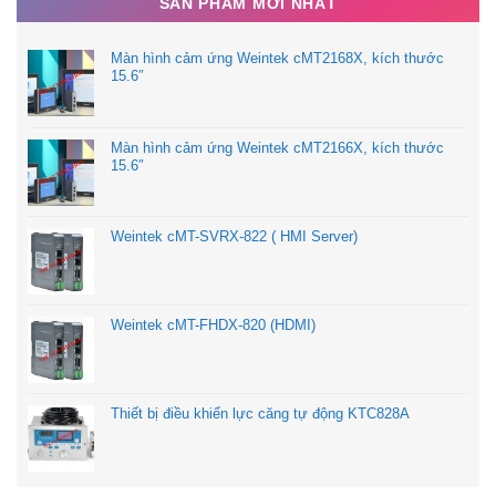
SẢN PHẨM MỚI NHẤT
Màn hình cảm ứng Weintek cMT2168X, kích thước
15.6″
Màn hình cảm ứng Weintek cMT2166X, kích thước
15.6″
Weintek cMT-SVRX-822 ( HMI Server)
Weintek cMT-FHDX-820 (HDMI)
Thiết bị điều khiển lực căng tự động KTC828A