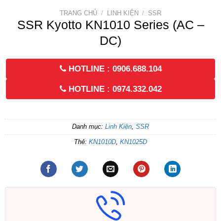
TRANG CHỦ
/
LINH KIỆN
/
SSR
SSR Kyotto KN1010 Series (AC –
DC)
HOTLINE : 0906.688.104
HOTLINE : 0974.332.042
Danh mục:
Linh Kiện
,
SSR
Thẻ:
KN1010D
,
KN1025D