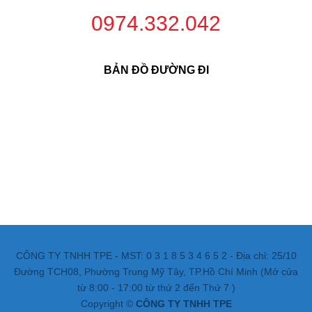
0974.332.042
BẢN ĐỒ ĐƯỜNG ĐI
CÔNG TY TNHH TPE - MST: 0 3 1 8 5 3 4 6 5 2 - Địa chỉ: 25/10
Đường TCH08, Phường Trung Mỹ Tây, TP.Hồ Chí Minh (Mở cửa
từ 8:00 - 17:00 từ thứ 2 đến Thứ 7 )
Copyright ©
CÔNG TY TNHH TPE