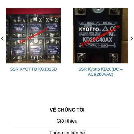
SSR KYOTTO KG1025D
SSR Kyotto KD20(DC –
AC)(280VAC)
VỀ CHÚNG TÔI
Giới thiệu
Thông tin liên hệ