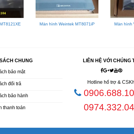
k MT8121XE
Màn hình Weintek MT8071iP
Màn hình
 SÁCH CHUNG
LIÊN HỆ VỚI CHÚNG 
ách bảo mật
Hotline hổ trợ & CSK
ch đổi trả
0/100 Base-T x 1
0906.688.1
ách bảo hành
S-485 2W
0974.332.0
h thanh toán