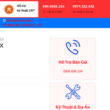
Hỗ trợ
090.6688.104
0974.332.042
kỹ thuật 24/7
Tư Vấn & CSKH
Kỹ thuật & Dự án
Thời gian làm việc:
Từ 8h00 đến 17h00 (T2 - T7)
TEK
8X
Hổ Trợ Báo Giá
0906.688.104
Kỹ Thuật & Dự Án