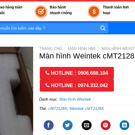
iao hàng toàn
Bảo hành
Thanh toán linh
uốc
nhanh chóng
hoạt
TRANG CHỦ
/
MÀN HÌNH HMI
/
MÀN HÌNH WEIN
Màn hình Weintek cMT212
HOTLINE : 0906.688.104
HOTLINE : 0974.332.042
Danh mục:
Màn hình Weintek
Thẻ:
cMT2128X
,
Weintek cMT2128X