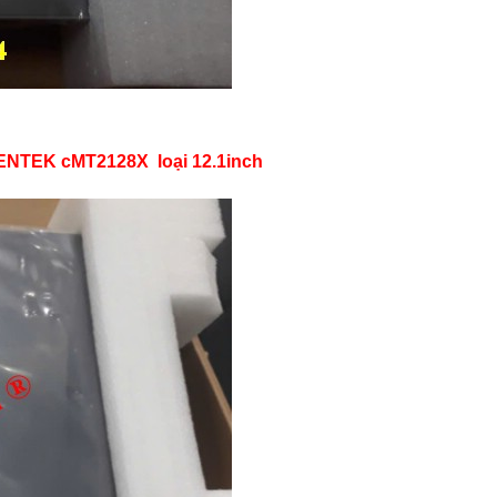
NTEK cMT2128X loại 12.1inch