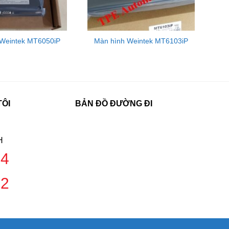
 Weintek MT6050iP
Màn hình Weintek MT6103iP
TÔI
BẢN ĐỒ ĐƯỜNG ĐI
H
04
42