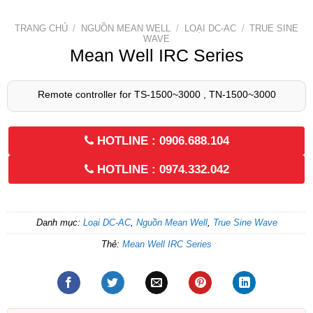
TRANG CHỦ
/
NGUỒN MEAN WELL
/
LOẠI DC-AC
/
TRUE SINE
WAVE
Mean Well IRC Series
Remote controller for TS-1500~3000 , TN-1500~3000
HOTLINE : 0906.688.104
HOTLINE : 0974.332.042
Danh mục:
Loại DC-AC
,
Nguồn Mean Well
,
True Sine Wave
Thẻ:
Mean Well IRC Series