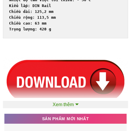
Kiểu lắp: DIN Rail	

Chiều dài: 125,2 mm

Chiều rộng: 113,5 mm

Chiều cao: 
63
Trọng
 lượng: 420 g
Xem thêm
SẢN PHẨM MỚI NHẤT