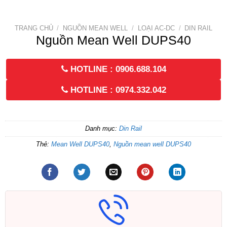
TRANG CHỦ
/
NGUỒN MEAN WELL
/
LOẠI AC-DC
/
DIN RAIL
Nguồn Mean Well DUPS40
HOTLINE : 0906.688.104
HOTLINE : 0974.332.042
Danh mục:
Din Rail
Thẻ:
Mean Well DUPS40
,
Nguồn mean well DUPS40