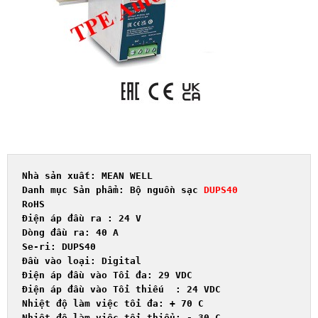
Nhà sản xuất: MEAN WELL	

Danh mục Sản phẩm: 
Bộ nguồn sạc 
DUPS40
RoHS
Điện áp đầu ra
: 24 V	

Dòng đầu ra: 
4
0 A

Se-ri: DUPS
4
0	

Đầu vào loại: Digital	

Điện áp đầu vào Tối đa: 29 VDC	

Điện áp đầu vào 
Tối t
hiếu
: 24 VDC	

Nhiệt độ làm việc tối đa: + 70 C	

Nhiệt độ làm việc tối thiểu: - 30 C	
