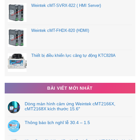
Weintek cMT-SVRX-822 ( HMI Server)
Weintek cMT-FHDX-820 (HDMI)
Thiết bị điều khiển lực căng tự động KTC828A
BÀI VIẾT MỚI NHẤT
Dòng màn hình cảm ứng Weintek cMT2166X,
cMT2168X kích thước 15.6″
Thông báo lịch nghĩ lễ 30.4 – 1.5