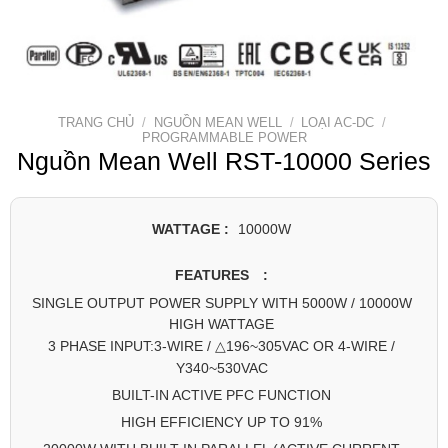
TRANG CHỦ
/
NGUỒN MEAN WELL
/
LOẠI AC-DC
/
PROGRAMMABLE POWER
Nguồn Mean Well RST-10000 Series
WATTAGE :
10000W
FEATURES :
SINGLE OUTPUT POWER SUPPLY WITH 5000W / 10000W
HIGH WATTAGE
3 PHASE INPUT:3-WIRE / △196~305VAC OR 4-WIRE /
Y340~530VAC
BUILT-IN ACTIVE PFC FUNCTION
HIGH EFFICIENCY UP TO 91%