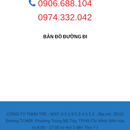
0906.688.104
0974.332.042
BẢN ĐỒ ĐƯỜNG ĐI
CÔNG TY TNHH TPE - MST: 0 3 1 8 5 3 4 6 5 2 - Địa chỉ: 25/10
Đường TCH08, Phường Trung Mỹ Tây, TP.Hồ Chí Minh (Mở cửa
từ 8:00 - 17:00 từ thứ 2 đến Thứ 7 )