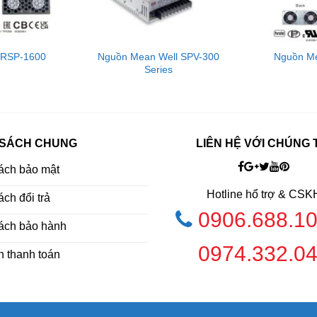
 RSP-1600
Nguồn Mean Well SPV-300
Nguồn Me
Series
 SÁCH CHUNG
LIÊN HỆ VỚI CHÚNG 
ách bảo mật
Hotline hổ trợ & CSK
ch đổi trả
0906.688.1
ách bảo hành
0974.332.0
h thanh toán