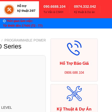
Hỗ trợ
090.6688.104
0974.332.042
kỹ thuật 24/7
Tư Vấn & CSKH
Kỹ thuật & Dự án
Thời gian làm việc:
Từ 8h00 đến 17h00 (T2 - T7)
/
PROGRAMMABLE POWER
 Series
Hổ Trợ Báo Giá
0906.688.104
 LEVEL
Kỹ Thuật & Dự Án