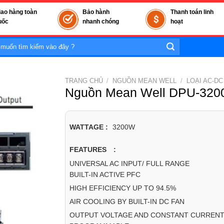
iao hàng toàn
Bảo hành
Thanh toán linh
uốc
nhanh chóng
hoạt
TRANG CHỦ
/
NGUỒN MEAN WELL
/
LOẠI AC-DC
Nguồn Mean Well DPU-3200
WATTAGE :
3200W
FEATURES :
UNIVERSAL AC INPUT/ FULL RANGE
BUILT-IN ACTIVE PFC
HIGH EFFICIENCY UP TO 94.5%
AIR COOLING BY BUILT-IN DC FAN
OUTPUT VOLTAGE AND CONSTANT CURRENT