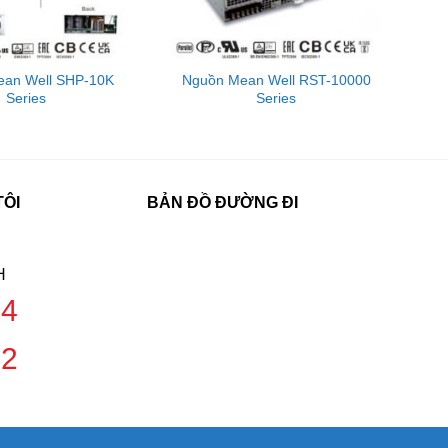
an Well SHP-10K
Nguồn Mean Well RST-10000
Series
Series
TÔI
BẢN ĐỒ ĐƯỜNG ĐI
H
04
42