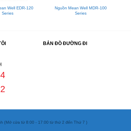
an Well EDR-120
Nguồn Mean Well MDR-100
Series
Series
TÔI
BẢN ĐỒ ĐƯỜNG ĐI
H
04
42
 (Mở cửa từ 8:00 - 17:00 từ thứ 2 đến Thứ 7 )