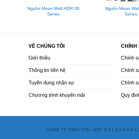
00
Nguồn Mean Well HDR-30
Nguồn Mean Wel
Series
Series
VỀ CHÚNG TÔI
CHÍNH
Giới thiệu
Chính s
Thông tin liên hệ
Chính sá
Tuyển dụng nhận sự
Chính s
Chương trình khuyến mãi
Quy địn
CÔNG TY TNHH TPE - MST: 0 3 1 8 5 3 4 6 5 2 