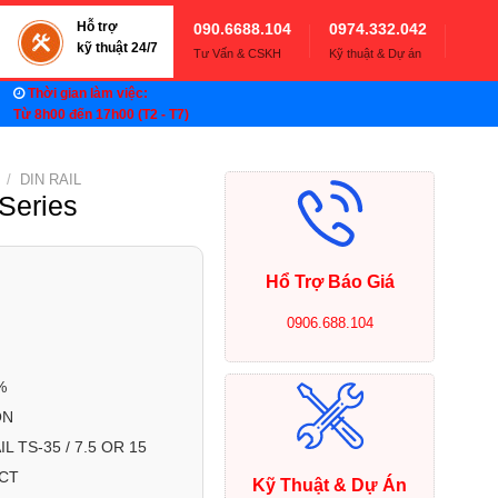
Hỗ trợ
090.6688.104
0974.332.042
kỹ thuật 24/7
Tư Vấn & CSKH
Kỹ thuật & Dự án
Thời gian làm việc:
Từ 8h00 đến 17h00 (T2 - T7)
/
DIN RAIL
Series
Hổ Trợ Báo Giá
0906.688.104
%
ON
 TS-35 / 7.5 OR 15
ACT
Kỹ Thuật & Dự Án