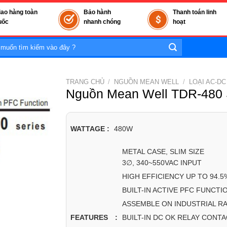
iao hàng toàn
Bảo hành
Thanh toán linh
uốc
nhanh chóng
hoạt
TRANG CHỦ
/
NGUỒN MEAN WELL
/
LOẠI AC-DC
Nguồn Mean Well TDR-480 
WATTAGE :
480W
METAL CASE, SLIM SIZE
3∅, 340~550VAC INPUT
HIGH EFFICIENCY UP TO 94.5
BUILT-IN ACTIVE PFC FUNCTI
ASSEMBLE ON INDUSTRIAL RAIL
BUILT-IN DC OK RELAY CONT
FEATURES :