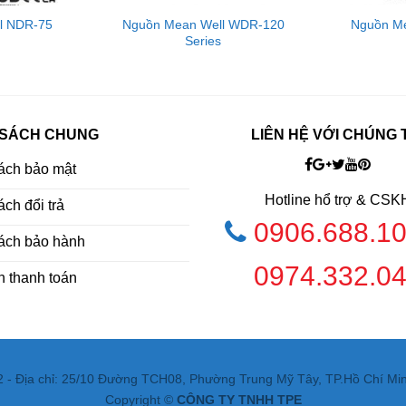
l NDR-75
Nguồn Mean Well WDR-120
Nguồn Me
Series
 SÁCH CHUNG
LIÊN HỆ VỚI CHÚNG 
ách bảo mật
Hotline hổ trợ & CSK
ch đổi trả
0906.688.1
ách bảo hành
0974.332.0
h thanh toán
- Địa chỉ: 25/10 Đường TCH08, Phường Trung Mỹ Tây, TP.Hồ Chí Minh
Copyright ©
CÔNG TY TNHH TPE