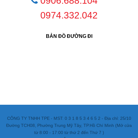
0906.688.104
0974.332.042
BẢN ĐỒ ĐƯỜNG ĐI
CÔNG TY TNHH TPE - MST: 0 3 1 8 5 3 4 6 5 2 - Địa chỉ: 25/10
Đường TCH08, Phường Trung Mỹ Tây, TP.Hồ Chí Minh (Mở cửa
từ 8:00 - 17:00 từ thứ 2 đến Thứ 7 )