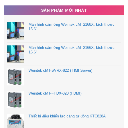
Storage Temperature- -20 ~ 80 ℃
SẢN PHẨM MỚI NHẤT
Dimensions- 90(W)x90(H)x80(D) mm
Màn hình cảm ứng Weintek cMT2168X, kích thước
15.6″
Màn hình cảm ứng Weintek cMT2166X, kích thước
15.6″
Weintek cMT-SVRX-822 ( HMI Server)
Weintek cMT-FHDX-820 (HDMI)
Thiết bị điều khiển lực căng tự động KTC828A