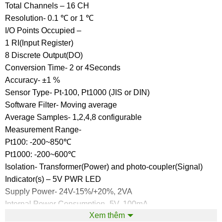
Total Channels – 16 CH
Resolution- 0.1 ℃ or 1 ℃
I/O Points Occupied –
1 RI(Input Register)
8 Discrete Output(DO)
Conversion Time- 2 or 4Seconds
Accuracy- ±1 %
Sensor Type- Pt-100, Pt1000 (JIS or DIN)
Software Filter- Moving average
Average Samples- 1,2,4,8 configurable
Measurement Range-
Pt100: -200~850℃
Pt1000: -200~600℃
Isolation- Transformer(Power) and photo-coupler(Signal)
Indicator(s) – 5V PWR LED
Supply Power- 24V-15%/+20%, 2VA
Internal Power Consumption- 5V, 100mA
Xem thêm
Operating Temperature- 0 ~ 60 ℃