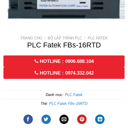
TRANG CHỦ
/
BỘ LẬP TRÌNH PLC
/
PLC FATEK
PLC Fatek FBs-16RTD
HOTLINE : 0906.688.104
HOTLINE : 0974.332.042
Danh mục:
PLC Fatek
Thẻ:
PLC Fatek FBs-16RTD