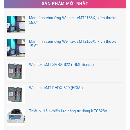
CÔNG TY TNHH TPE
SẢN PHẨM MỚI NHẤT
Màn hình cảm ứng Weintek cMT2168X, kích thước
Địa chỉ: 25/10 TCH08, P.Tân Chánh Hiệp, Q.12, TP.HCM
15.6″
Hotline: 090.6688.104
Màn hình cảm ứng Weintek cMT2166X, kích thước
15.6″
Email:
tudonghoatpe@gmail.com
Website:
tpehcm.com
Weintek cMT-SVRX-822 ( HMI Server)
Weintek cMT-FHDX-820 (HDMI)
Thiết bị điều khiển lực căng tự động KTC828A