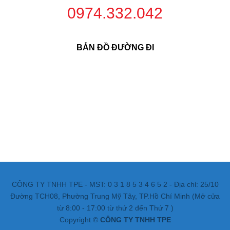
0974.332.042
BẢN ĐỒ ĐƯỜNG ĐI
CÔNG TY TNHH TPE - MST: 0 3 1 8 5 3 4 6 5 2 - Địa chỉ: 25/10
Đường TCH08, Phường Trung Mỹ Tây, TP.Hồ Chí Minh (Mở cửa
từ 8:00 - 17:00 từ thứ 2 đến Thứ 7 )
Copyright ©
CÔNG TY TNHH TPE