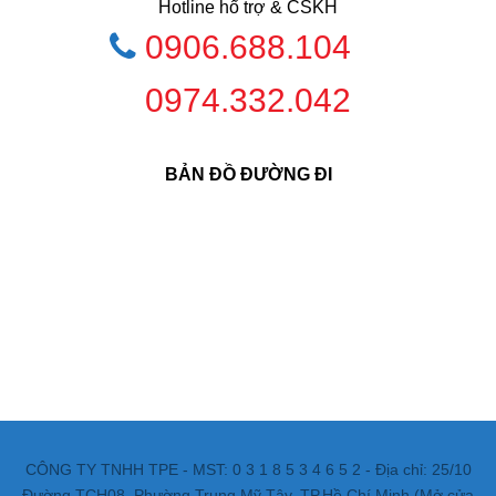
Hotline hổ trợ & CSKH
0906.688.104
0974.332.042
BẢN ĐỒ ĐƯỜNG ĐI
CÔNG TY TNHH TPE - MST: 0 3 1 8 5 3 4 6 5 2 - Địa chỉ: 25/10
Đường TCH08, Phường Trung Mỹ Tây, TP.Hồ Chí Minh (Mở cửa