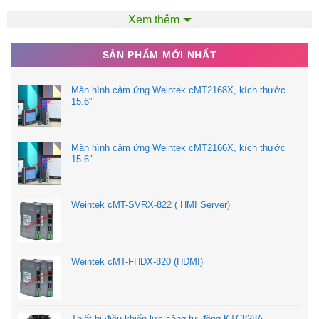
Địa chỉ: 25/10 TCH08, P.Tân Chánh Hiệp, Q.12, TP.HCM
Xem thêm
Hotline: 090.6688.104
SẢN PHẨM MỚI NHẤT
Email:
tudonghoatpe@gmail.com
Màn hình cảm ứng Weintek cMT2168X, kích thước
15.6″
Website:
tpehcm.com
Màn hình cảm ứng Weintek cMT2166X, kích thước
15.6″
Weintek cMT-SVRX-822 ( HMI Server)
Weintek cMT-FHDX-820 (HDMI)
Thiết bị điều khiển lực căng tự động KTC828A