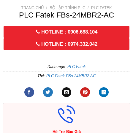
TRANG CHỦ
/
BỘ LẬP TRÌNH PLC
/
PLC FATEK
PLC Fatek FBs-24MBR2-AC
HOTLINE : 0906.688.104
HOTLINE : 0974.332.042
Danh mục:
PLC Fatek
Thẻ:
PLC Fatek FBs-24MBR2-AC
Hổ Trợ Báo Giá