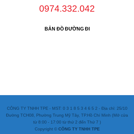
0974.332.042
BẢN ĐỒ ĐƯỜNG ĐI
CÔNG TY TNHH TPE - MST: 0 3 1 8 5 3 4 6 5 2 - Địa chỉ: 25/10
Đường TCH08, Phường Trung Mỹ Tây, TP.Hồ Chí Minh (Mở cửa
từ 8:00 - 17:00 từ thứ 2 đến Thứ 7 )
Copyright ©
CÔNG TY TNHH TPE