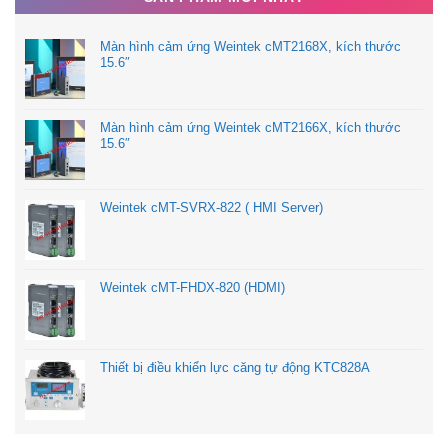
Hotline: 090.6688.104
Màn hình cảm ứng Weintek cMT2168X, kích thước
Email:
tudonghoatpe@gmail.com
15.6″
Website:
tpehcm.com
Màn hình cảm ứng Weintek cMT2166X, kích thước
15.6″
Weintek cMT-SVRX-822 ( HMI Server)
Weintek cMT-FHDX-820 (HDMI)
Thiết bị điều khiển lực căng tự động KTC828A