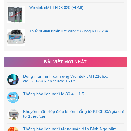
Weintek cMT-FHDX-820 (HDMI)
Thiết bị điều khiển lực căng tự động KTC828A
BÀI VIẾT MỚI NHẤT
Dòng màn hình cảm ứng Weintek cMT2166X,
cMT2168X kích thước 15.6″
Thông báo lịch nghĩ lễ 30.4 – 1.5
Khuyến mãi: Hộp điều khiển thắng từ KTC800A giá chỉ
từ 1triệu/cái
Thông báo lịch nghĩ tết nguyên đán Bính Ngọ năm