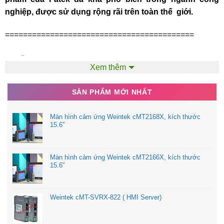
nghiệp, được sử dụng rộng rãi trên toàn thế giới.
==========================================
CÔNG TY TNHH TPE
Xem thêm
SẢN PHẨM MỚI NHẤT
Địa chỉ: 25/10 TCH08, P.Tân Chánh Hiệp, Q.12, TP.HCM
Hotline: 090.6688.104
Màn hình cảm ứng Weintek cMT2168X, kích thước
15.6″
Email:
tudonghoatpe@gmail.com
Màn hình cảm ứng Weintek cMT2166X, kích thước
Website:
tpehcm.com
15.6″
Weintek cMT-SVRX-822 ( HMI Server)