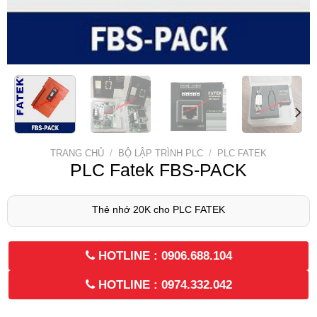
TRANG CHỦ
/
BỘ LẬP TRÌNH PLC
/
PLC FATEK
PLC Fatek FBS-PACK
Thẻ nhớ 20K cho PLC FATEK
HOTLINE : 0906.688.104
HOTLINE : 0974.332.042