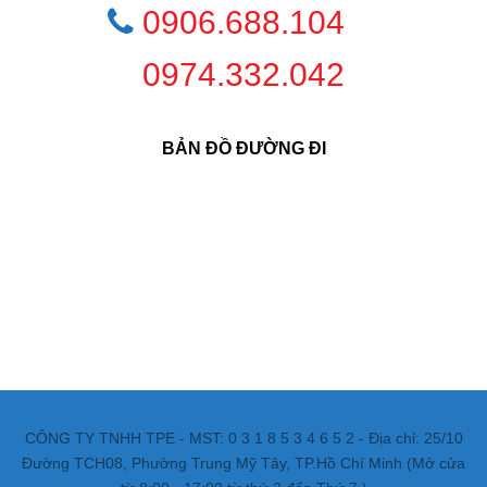
0906.688.104
0974.332.042
BẢN ĐỒ ĐƯỜNG ĐI
CÔNG TY TNHH TPE - MST: 0 3 1 8 5 3 4 6 5 2 - Địa chỉ: 25/10
Đường TCH08, Phường Trung Mỹ Tây, TP.Hồ Chí Minh (Mở cửa