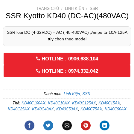
TRANG CHỦ
/
LINH KIỆN
/
SSR
SSR Kyotto KD40 (DC-AC)(480VAC)
SSR loại DC (4-32VDC) – AC ( 48-480VAC) ,Ampe từ 10A-125A
tùy chọn theo model
HOTLINE : 0906.688.104
HOTLINE : 0974.332.042
Danh mục:
Linh Kiện
,
SSR
Thẻ:
KD40C100AX
,
KD40C10AX
,
KD40C125AX
,
KD40C15AX
,
KD40C25AX
,
KD40C40AX
,
KD40C50AX
,
KD40C75AX
,
KD40C90AX