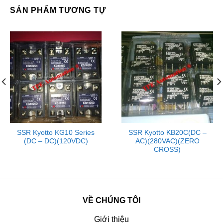
SẢN PHẨM TƯƠNG TỰ
SSR Kyotto KG10 Series
SSR Kyotto KB20C(DC –
(DC – DC)(120VDC)
AC)(280VAC)(ZERO
CROSS)
VỀ CHÚNG TÔI
Giới thiệu