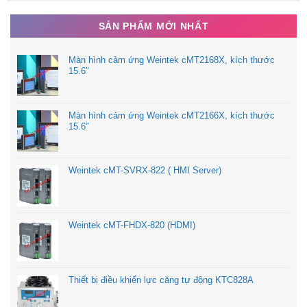
KD40C90AX: 90A
SẢN PHẨM MỚI NHẤT
KD40C100AX: 100A
KD40C125AX: 125A
Màn hình cảm ứng Weintek cMT2168X, kích thước
15.6″
Màn hình cảm ứng Weintek cMT2166X, kích thước
15.6″
Weintek cMT-SVRX-822 ( HMI Server)
Weintek cMT-FHDX-820 (HDMI)
Thiết bị điều khiển lực căng tự động KTC828A