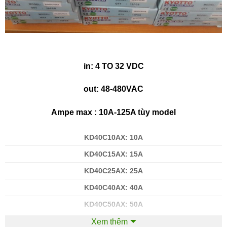
in: 4 TO 32 VDC
out: 48-480VAC
Ampe max : 10A-125A tùy model
KD40C10AX: 10A
KD40C15AX: 15A
KD40C25AX: 25A
KD40C40AX: 40A
KD40C50AX: 50A
KD40C75AX: 75A
Xem thêm