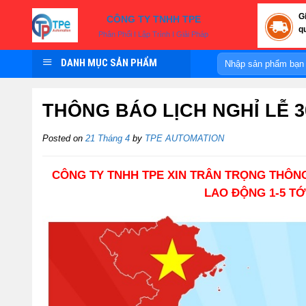
Skip
G
CÔNG TY TNHH TPE
to
q
Phân Phối I Lập Trình I Giải Pháp
content
Tìm
DANH MỤC SẢN PHẨM
kiếm:
THÔNG BÁO LỊCH NGHỈ LỄ 30
Posted on
21 Tháng 4
by
TPE AUTOMATION
CÔNG TY TNHH TPE XIN TRÂN TRỌNG THÔN
LAO ĐỘNG 1-5 TỚ