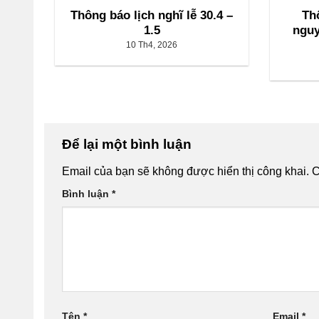
Thông báo lịch nghĩ lễ 30.4 –
Thô
1.5
nguy
10 Th4, 2026
Để lại một bình luận
Email của bạn sẽ không được hiển thị công khai.
C
Bình luận
*
Tên
*
Email
*