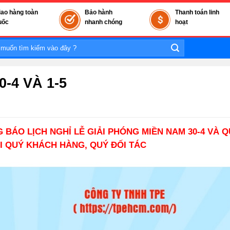
iao hàng toàn
Bảo hành
Thanh toán linh
uốc
nhanh chóng
hoạt
-4 VÀ 1-5
G BÁO LỊCH
NGHỈ
LỄ GIẢI PHÓNG MIỀN NAM 30-4 VÀ 
I QUÝ KHÁCH HÀNG, QUÝ ĐỐI TÁC