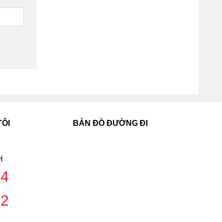
TÔI
BẢN ĐỒ ĐƯỜNG ĐI
H
04
42