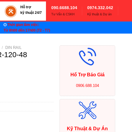
Hỗ trợ
090.6688.104
0974.332.042
kỹ thuật 24/7
Tư Vấn & CSKH
Kỹ thuật & Dự án
Thời gian làm việc:
Từ 8h00 đến 17h00 (T2 - T7)
/
DIN RAIL
-120-48
Hổ Trợ Báo Giá
0906.688.104
Kỹ Thuật & Dự Án