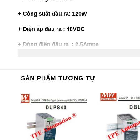
+ Công suất đầu ra: 120W
+ Điện áp đầu ra : 48VDC
+ Dòng điện đầu ra : 2.5Ampe
+ Chiều sâu: 113.5 mm
+ Chiều ngang: 40mm
SẢN PHẨM TƯƠNG TỰ
+ Chiều cao: 125.2 mm
+ Loại sản phẩm: Nguồn gắn thanh ray ( dinra
+ Trọng lượng: 0.6KG
….