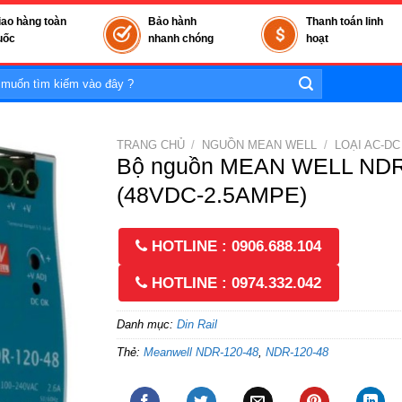
iao hàng toàn
Bảo hành
Thanh toán linh
uốc
nhanh chóng
hoạt
TRANG CHỦ
/
NGUỒN MEAN WELL
/
LOẠI AC-DC
Bộ nguồn MEAN WELL NDR
(48VDC-2.5AMPE)
HOTLINE : 0906.688.104
HOTLINE : 0974.332.042
Danh mục:
Din Rail
Thẻ:
Meanwell NDR-120-48
,
NDR-120-48