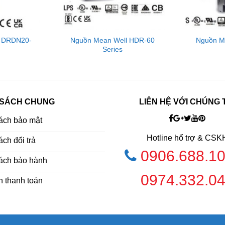
l DRDN20-
Nguồn Mean Well HDR-60
Nguồn M
Series
 SÁCH CHUNG
LIÊN HỆ VỚI CHÚNG 
ách bảo mật
Hotline hổ trợ & CSK
ch đổi trả
0906.688.1
ách bảo hành
a Đài Loan, chuyên sản xuất các thiết bị chuyển 
0974.332.0
h thanh toán
át triển thành một công ty lớn mạnh với 5 công ty t
i như Đài Loan, Trung Quốc, Mỹ và Châu Âu, bao 
 (GuangZhou) Electronics Co., Ltd., SuZhou M