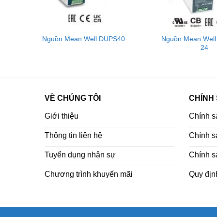
LINK XEM TẢI CATALOG
20
Nguồn Mean Well DUPS40
Nguồn Mean Wel
24
VỀ CHÚNG TÔI
CHÍNH
Giới thiệu
Chính s
Thông tin liên hệ
Chính sá
*THƯƠNG HIỆU MEAN WELL
Tuyển dụng nhận sự
Chính s
MEAN WELL là một thương hiệu nổi tiếng củ
Chương trình khuyến mãi
Quy địn
điện. Thành lập từ năm 1982, Meanwell đã ph
hoạt động tại nhiều khu vực trên thế giớ
WELL Enterprises Co., Ltd., MEAN WELL