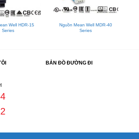
ean Well HDR-15
Nguồn Mean Well MDR-40
Series
Series
TÔI
BẢN ĐỒ ĐƯỜNG ĐI
H
04
đổi nguồn
42
hành viên
gồm: MEAN
EAN WELL