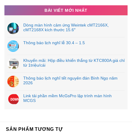
phối toàn cầu với khoảng 200 nhà phân phối và hơn
BÀI VIẾT MỚI NHẤT
1.000 khách hàng lớn nhỏ. Các sản phẩm của MEAN
WELL rất phong phú và đa dạng nổi bật với hơn 5.000
Dòng màn hình cảm ứng Weintek cMT2166X,
mẫu tiêu chuẩn và đạt nhiều chứng nhận quốc tế . Sản
cMT2168X kích thước 15.6″
phẩm của được ứng dụng rộng rãi trong nhiều lĩnh vực
như công nghiệp, tự động hóa, viễn thông, chiếu sáng
Thông báo lịch nghĩ lễ 30.4 – 1.5
LED, y tế và hệ thống giám sát…..
Khuyến mãi: Hộp điều khiển thắng từ KTC800A giá chỉ
từ 1triệu/cái
Thông báo lịch nghĩ tết nguyên đán Bính Ngọ năm
2026
Link tải phần mềm McGsPro lập trình màn hình
MCGS
SẢN PHẨM TƯƠNG TỰ