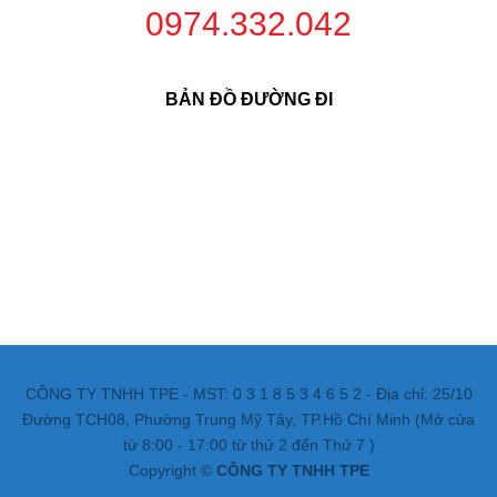
0974.332.042
BẢN ĐỒ ĐƯỜNG ĐI
CÔNG TY TNHH TPE - MST: 0 3 1 8 5 3 4 6 5 2 - Địa chỉ: 25/10
Đường TCH08, Phường Trung Mỹ Tây, TP.Hồ Chí Minh (Mở cửa
từ 8:00 - 17:00 từ thứ 2 đến Thứ 7 )
Copyright ©
CÔNG TY TNHH TPE