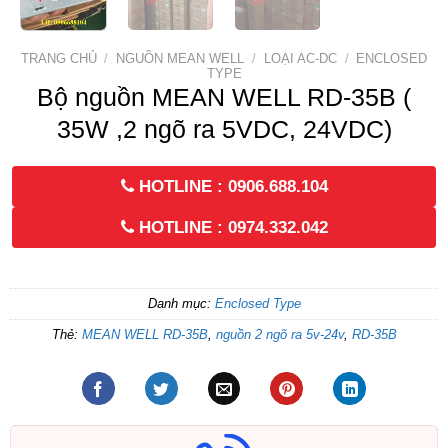
TRANG CHỦ
/
NGUỒN MEAN WELL
/
LOẠI AC-DC
/
ENCLOSED
TYPE
Bộ nguồn MEAN WELL RD-35B (
35W ,2 ngõ ra 5VDC, 24VDC)
HOTLINE : 0906.688.104
HOTLINE : 0974.332.042
Danh mục:
Enclosed Type
Thẻ:
MEAN WELL RD-35B
,
nguồn 2 ngõ ra 5v-24v
,
RD-35B