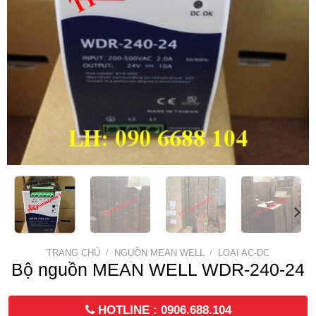
TRANG CHỦ
/
NGUỒN MEAN WELL
/
LOẠI AC-DC
Bộ nguồn MEAN WELL WDR-240-24
HOTLINE : 0906.688.104