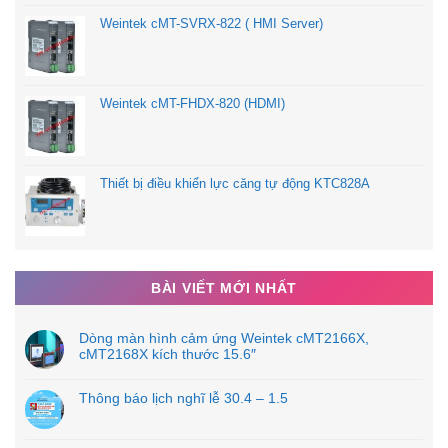
Weintek cMT-SVRX-822 ( HMI Server)
Kiểu gắn:
DIN RAIL
Trọng lượng:
1.06Kg
Weintek cMT-FHDX-820 (HDMI)
Thiết bị điều khiển lực căng tự động KTC828A
BÀI VIẾT MỚI NHẤT
Dòng màn hình cảm ứng Weintek cMT2166X,
cMT2168X kích thước 15.6″
Thông báo lịch nghĩ lễ 30.4 – 1.5