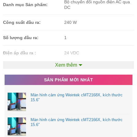
Bộ chuyển đổi nguồn điện AC qua
Danh mục Sản phẩm:
DC
Công suất đầu ra:
240 W
Số lượng đầu ra:
1
Điện áp đầu ra :
24 VDC
Xem thêm
Dòng đầu ra :
10 A
SẢN PHẨM MỚI NHẤT
180 VAC to 550 VAC, 254 VDC to
Điện áp đầu vào:
780 VDC
Màn hình cảm ứng Weintek cMT2168X, kích thước
15.6″
Chiều dài:
125 mm
Chiều rộng:
113.5 mm
Màn hình cảm ứng Weintek cMT2166X, kích thước
15.6″
Chiều cao:
35 mm