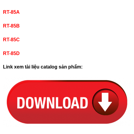
RT-85A
RT-85B
RT-85C
RT-85D
Link xem tài liệu catalog sản phẩm: