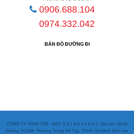
0906.688.104
0974.332.042
BẢN ĐỒ ĐƯỜNG ĐI
CÔNG TY TNHH TPE - MST: 0 3 1 8 5 3 4 6 5 2 - Địa chỉ: 25/10
Đường TCH08, Phường Trung Mỹ Tây, TP.Hồ Chí Minh (Mở cửa