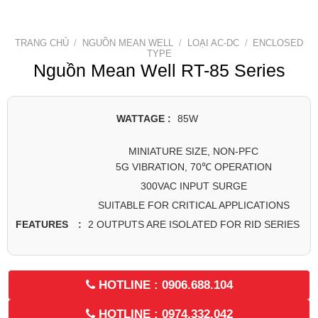
TRANG CHỦ
/
NGUỒN MEAN WELL
/
LOẠI AC-DC
/
ENCLOSED
TYPE
Nguồn Mean Well RT-85 Series
WATTAGE :
85W
MINIATURE SIZE, NON-PFC
5G VIBRATION, 70℃ OPERATION
300VAC INPUT SURGE
SUITABLE FOR CRITICAL APPLICATIONS
2 OUTPUTS ARE ISOLATED FOR RID SERIES
FEATURES :
HOTLINE : 0906.688.104
HOTLINE : 0974.332.042